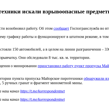
ехники искали взрывоопасные предметы
ти возобновил работу. Об этом
сообщает
Госпогранслужба во вт
нему графику работы и функционируют в штатном режиме, в том
стояли 150 автомобилей, а в целом на линии разграничения – 3
вчатку. Они обследовали 8 тыс. кв. м. территории.
общения о минировании
приостановил работу пункт пропуска Май
ритории пункта пропуска Майорское пиротехники
обнаружили в
м, 5 ручных гранат и фрагмент минометной мины.
а наш канал
https://t.me/korrespondentnet
а наш канал
https://t.me/korrespondentnet