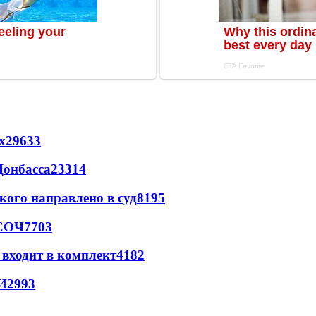
х
29633
Донбасса
23314
кого направлено в суд
8195
 СОЧ
7703
 входит в комплект
4182
И
2993