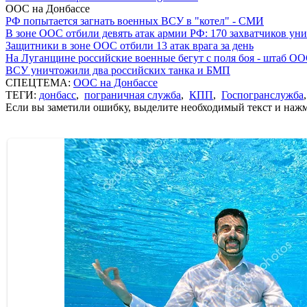
ООС на Донбассе
РФ попытается загнать военных ВСУ в "котел" - СМИ
В зоне ООС отбили девять атак армии РФ: 170 захватчиков у
Защитники в зоне ООС отбили 13 атак врага за день
На Луганщине российские военные бегут с поля боя - штаб О
ВСУ уничтожили два российских танка и БМП
СПЕЦТЕМА:
ООС на Донбассе
ТЕГИ:
донбасс
,
пограничная служба
,
КПП
,
Госпогранслужба
Если вы заметили ошибку, выделите необходимый текст и нажми