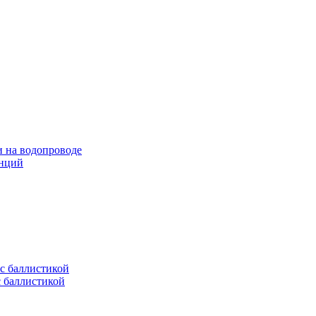
и на водопроводе
анций
с баллистикой