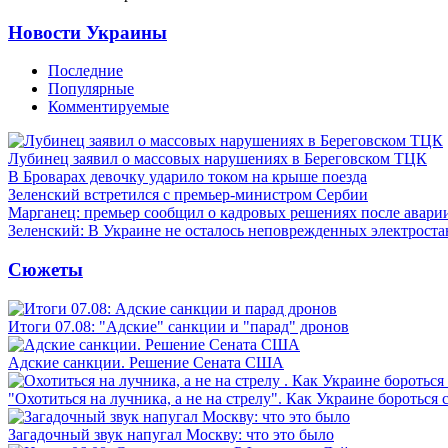
Новости Украины
Последние
Популярные
Комментируемые
Лубинец заявил о массовых нарушениях в Береговском ТЦК
В Броварах девочку ударило током на крыше поезда
Зеленский встретился с премьер-министром Сербии
Марганец: премьер сообщил о кадровых решениях после авари
Зеленский: В Украине не осталось неповрежденных электрост
Сюжеты
Итоги 07.08: "Адские" санкции и "парад" дронов
Адские санкции. Решение Сената США
"Охотиться на лучника, а не на стрелу". Как Украине бороться 
Загадочный звук напугал Москву: что это было