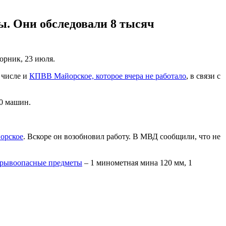
. Они обследовали 8 тысяч
орник, 23 июля.
 числе и
КПВВ Майорское, которое вчера не работало
, в связи с
30 машин.
орское
. Вскоре он возобновил работу. В МВД сообщили, что не
зрывоопасные предметы
– 1 минометная мина 120 мм, 1