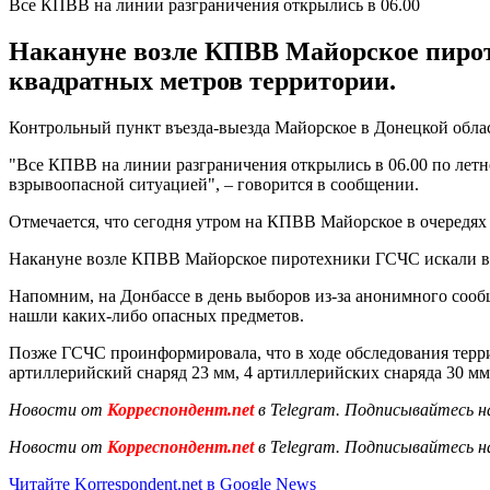
Все КПВВ на линии разграничения открылись в 06.00
Накануне возле КПВВ Майорское пирот
квадратных метров территории.
Контрольный пункт въезда-выезда Майорское в Донецкой облас
"Все КПВВ на линии разграничения открылись в 06.00 по лет
взрывоопасной ситуацией", – говорится в сообщении.
Отмечается, что сегодня утром на КПВВ Майорское в очередях 
Накануне возле КПВВ Майорское пиротехники ГСЧС искали взры
Напомним, на Донбассе в день выборов из-за анонимного со
нашли каких-либо опасных предметов.
Позже ГСЧС проинформировала, что в ходе обследования тер
артиллерийский снаряд 23 мм, 4 артиллерийских снаряда 30 м
Новости от
Корреспондент.net
в Telegram. Подписывайтесь н
Новости от
Корреспондент.net
в Telegram. Подписывайтесь н
Читайте Korrespondent.net в Google News