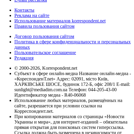
Контакты
Реклама на сайте
Использование материалов korrespondent.net
Правила пользования сайтом
Договор пользования сайтом
Политика в сфере конфиденциальности и персональных
данных
Пользовательское соглашение
Редакция
© 2000-2026, Korrespondent.net
Субъект в сфере онлайн-медиа Название онлайн-медиа -
«КореспонденТ.net» Адрес: 02091, місто Київ,
ХАРКІВСЬКЕ ШОСЕ, будинок 172-Б, офіс 208/1 E-mail:
sunlight@mediadim.com.ua
Телефон: 044-205-43-00
Идентификатор медиа - R40-06068
Использование любых материалов, размещённых на
сайте, разрешается при условии ссылки на
Корреспондент.net.
При копировании материалов со страницы «Новости
Украины и мира», для интернет-изданий – обязательна
прямая открытая для поисковых систем гиперссылка.
Ссылка должна быть размещена в независимости от