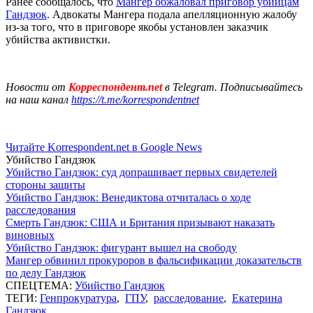
Ранее сообщалось, что
Мангер обжаловал приговор убийцам
Гандзюк
. Адвокаты Мангера подала апелляционную жалобу
из-за того, что в приговоре якобы установлен заказчик
убийства активистки.
Новости от
Корреспондент.net
в Telegram. Подписывайтесь
на наш канал
https://t.me/korrespondentnet
Читайте Korrespondent.net в Google News
Убийство Гандзюк
Убийство Гандзюк: суд допрашивает первых свидетелей
стороны защиты
Убийство Гандзюк: Венедиктова отчиталась о ходе
расследования
Смерть Гандзюк: США и Британия призывают наказать
виновных
Убийство Гандзюк: фигурант вышел на свободу
Мангер обвинил прокуроров в фальсификации доказательств
по делу Гандзюк
СПЕЦТЕМА:
Убийство Гандзюк
ТЕГИ:
Генпрокуратура
,
ГПУ
,
расследование
,
Екатерина
Гандзюк