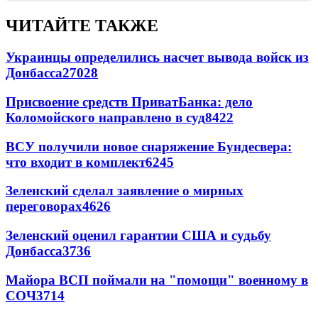
ЧИТАЙТЕ ТАКЖЕ
Украинцы определились насчет вывода войск из
Донбасса
27028
Присвоение средств ПриватБанка: дело
Коломойского направлено в суд
8422
ВСУ получили новое снаряжение Бундесвера:
что входит в комплект
6245
Зеленский сделал заявление о мирных
переговорах
4626
Зеленский оценил гарантии США и судьбу
Донбасса
3736
Майора ВСП поймали на "помощи" военному в
СОЧ
3714