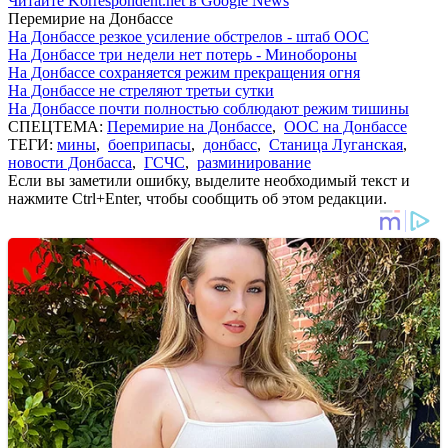
Читайте Korrespondent.net в Google News
Перемирие на Донбассе
На Донбассе резкое усиление обстрелов - штаб ООС
На Донбассе три недели нет потерь - Минобороны
На Донбассе сохраняется режим прекращения огня
На Донбассе не стреляют третьи сутки
На Донбассе почти полностью соблюдают режим тишины
СПЕЦТЕМА:
Перемирие на Донбассе
,
ООС на Донбассе
ТЕГИ:
мины
,
боеприпасы
,
донбасс
,
Станица Луганская
,
новости Донбасса
,
ГСЧС
,
разминирование
Если вы заметили ошибку, выделите необходимый текст и
нажмите Ctrl+Enter, чтобы сообщить об этом редакции.