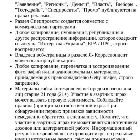
"Заявление", "Регионы", "Деньги", "Власть", "Выборы",
"Тест-драйв", "Спецпроекты", "Промо" публикуются на
правах рекламы.
Раздел Спецпроекты создается совместно с
коммерческими партнерами.
Любое копирование, публикация, републикация и
другое распространение информации, которое содержит
ссылку на "Интерфакс-Украина", EPA / UPG, строго
воспрещается.
Владелец веб-страницы в разделе Я- Корреспондент
является автор публикации.
Любое копирование, перепечатка и воспроизведение
фотографий и/или аудиовизуальных материалов,
принадлежащих правообладателю Getty Images, строго
запрещено.
Материалы сайта korrespondent.net предназначены для
лиц старше 21 года (21+). Участие в азартных играх
может вызвать игровую зависимость. Соблюдайте
правила (принципы) ответственной игры. При
обнаружении первых признаков зависимости
немедленно обратитесь к специалисту. Помните, что
участие в азартных играх не может являться источником
доходов или альтернативой работе. Информационный
ресурс korrespondent.net не проводит игры на реальные
и/или виртуальные деньги, сайт не принимает ни в