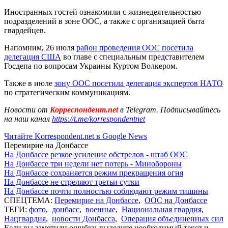
Иностранных гостей ознакомили с жизнедеятельностью
подразделений в зоне ООС, а также с организацией быта
гвардейцев.
Напомним, 26 июля
район проведения ООС посетила
делегация США
во главе с специальным представителем
Госдепа по вопросам Украины Куртом Волкером.
Также в июле
зону ООС посетила делегация экспертов НАТО
по стратегическим коммуникациям.
Новости от
Корреспондент.net
в Telegram. Подписывайтесь
на наш канал
https://t.me/korrespondentnet
Читайте Korrespondent.net в Google News
Перемирие на Донбассе
На Донбассе резкое усиление обстрелов - штаб ООС
На Донбассе три недели нет потерь - Минобороны
На Донбассе сохраняется режим прекращения огня
На Донбассе не стреляют третьи сутки
На Донбассе почти полностью соблюдают режим тишины
СПЕЦТЕМА:
Перемирие на Донбассе
,
ООС на Донбассе
ТЕГИ:
фото
,
донбасс
,
военные
,
Национальная гвардия
,
Нацгвардия
,
новости Донбасса
,
Операция объединенных сил
Если вы заметили ошибку, выделите необходимый текст и