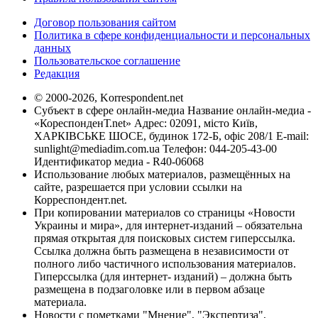
Договор пользования сайтом
Политика в сфере конфиденциальности и персональных
данных
Пользовательское соглашение
Редакция
© 2000-2026, Korrespondent.net
Субъект в сфере онлайн-медиа Название онлайн-медиа -
«КореспонденТ.net» Адрес: 02091, місто Київ,
ХАРКІВСЬКЕ ШОСЕ, будинок 172-Б, офіс 208/1 E-mail:
sunlight@mediadim.com.ua
Телефон: 044-205-43-00
Идентификатор медиа - R40-06068
Использование любых материалов, размещённых на
сайте, разрешается при условии ссылки на
Корреспондент.net.
При копировании материалов со страницы «Новости
Украины и мира», для интернет-изданий – обязательна
прямая открытая для поисковых систем гиперссылка.
Ссылка должна быть размещена в независимости от
полного либо частичного использования материалов.
Гиперссылка (для интернет- изданий) – должна быть
размещена в подзаголовке или в первом абзаце
материала.
Новости с пометками "Мнение", "Экспертиза",