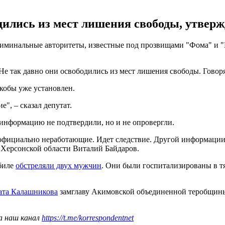
дились из мест лишения свободы, утверж
криминальные авторитеты, известные под прозвищами "Фома" и 
так давно они освободились из мест лишения свободы. Говорят, 
якобы уже установлен.
", – сказал депутат.
информацию не подтвердили, но и не опровергли.
официально неработающие. Идет следствие. Другой информации п
Херсонской области Виталий Байдаров.
обиле
обстреляли двух мужчин
. Они были госпитализированы в т
мата Калашникова
замглаву Акимовской объединенной теробщины
а наш канал
https://t.me/korrespondentnet