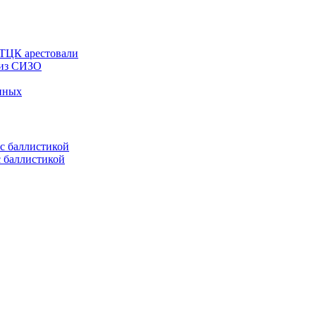
 ТЦК арестовали
 из СИЗО
енных
с баллистикой