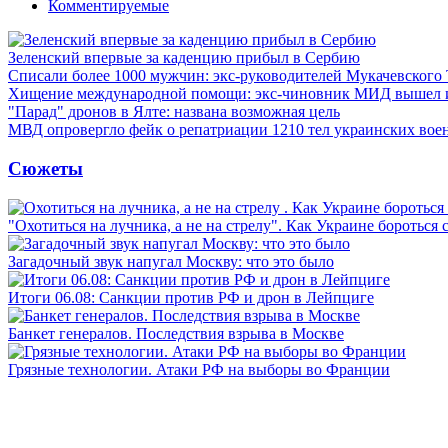
Комментируемые
Зеленский впервые за каденцию прибыл в Сербию
Списали более 1000 мужчин: экс-руководителей Мукачевского
Хищение международной помощи: экс-чиновник МИД вышел
"Парад" дронов в Ялте: названа возможная цель
МВД опровергло фейк о репатриации 1210 тел украинских во
Сюжеты
"Охотиться на лучника, а не на стрелу". Как Украине бороться 
Загадочный звук напугал Москву: что это было
Итоги 06.08: Санкции против РФ и дрон в Лейпциге
Банкет генералов. Последствия взрыва в Москве
Грязные технологии. Атаки РФ на выборы во Франции