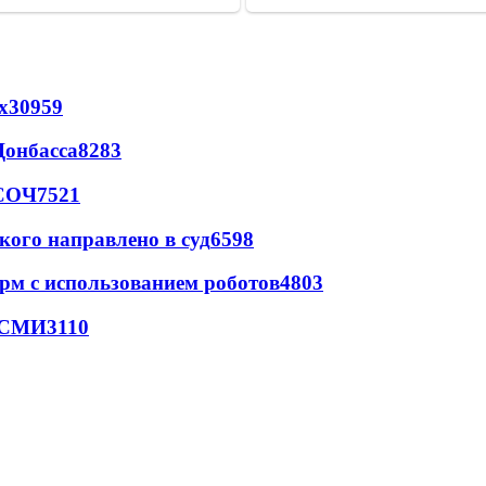
х
30959
Донбасса
8283
 СОЧ
7521
кого направлено в суд
6598
рм с использованием роботов
4803
- СМИ
3110