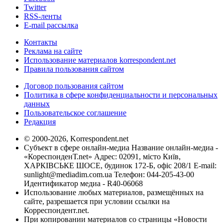
Twitter
RSS-ленты
E-mail рассылка
Контакты
Реклама на сайте
Использование материалов korrespondent.net
Правила пользования сайтом
Договор пользования сайтом
Политика в сфере конфиденциальности и персональных
данных
Пользовательское соглашение
Редакция
© 2000-2026, Korrespondent.net
Субъект в сфере онлайн-медиа Название онлайн-медиа -
«КореспонденТ.net» Адрес: 02091, місто Київ,
ХАРКІВСЬКЕ ШОСЕ, будинок 172-Б, офіс 208/1 E-mail:
sunlight@mediadim.com.ua
Телефон: 044-205-43-00
Идентификатор медиа - R40-06068
Использование любых материалов, размещённых на
сайте, разрешается при условии ссылки на
Корреспондент.net.
При копировании материалов со страницы «Новости