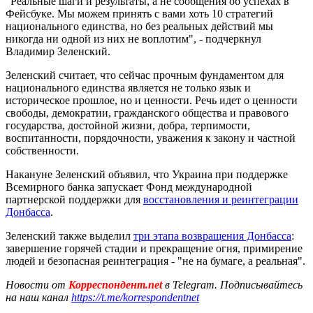
"Реальные шаги и результаты, а не сообщения об успехах в
Фейсбуке. Мы можем принять с вами хоть 10 стратегий
национального единства, но без реальных действий мы
никогда ни одной из них не воплотим", - подчеркнул
Владимир Зеленский.
Зеленский считает, что сейчас прочным фундаментом для
национального единства является не только язык и
историческое прошлое, но и ценности. Речь идет о ценности
свободы, демократии, гражданского общества и правового
государства, достойной жизни, добра, терпимости,
воспитанности, порядочности, уважения к закону и частной
собственности.
Накануне Зеленский объявил, что Украина при поддержке
Всемирного банка запускает Фонд международной
партнерской поддержки для
восстановления и реинтеграции
Донбасса
.
Зеленский также выделил
три этапа возвращения Донбасса
:
завершение горячей стадии и прекращение огня, примирение
людей и безопасная реинтеграция - "не на бумаге, а реальная".
Новости от
Корреспондент.net
в Telegram. Подписывайтесь
на наш канал
https://t.me/korrespondentnet