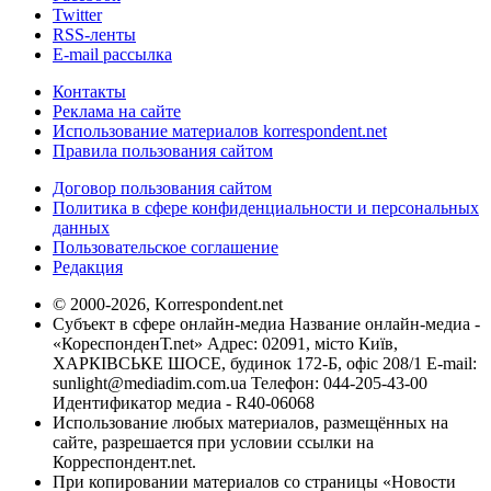
Twitter
RSS-ленты
E-mail рассылка
Контакты
Реклама на сайте
Использование материалов korrespondent.net
Правила пользования сайтом
Договор пользования сайтом
Политика в сфере конфиденциальности и персональных
данных
Пользовательское соглашение
Редакция
© 2000-2026, Korrespondent.net
Субъект в сфере онлайн-медиа Название онлайн-медиа -
«КореспонденТ.net» Адрес: 02091, місто Київ,
ХАРКІВСЬКЕ ШОСЕ, будинок 172-Б, офіс 208/1 E-mail:
sunlight@mediadim.com.ua
Телефон: 044-205-43-00
Идентификатор медиа - R40-06068
Использование любых материалов, размещённых на
сайте, разрешается при условии ссылки на
Корреспондент.net.
При копировании материалов со страницы «Новости