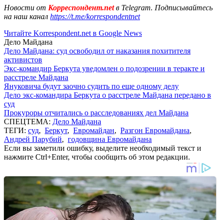
Новости от
Корреспондент.net
в Telegram. Подписывайтесь
на наш канал
https://t.me/korrespondentnet
Читайте Korrespondent.net в Google News
Дело Майдана
Дело Майдана: суд освободил от наказания похитителя
активистов
Экс-командир Беркута уведомлен о подозрении в теракте и
расстреле Майдана
Януковича будут заочно судить по еще одному делу
Дело экс-командира Беркута о расстреле Майдана передано в
суд
Прокуроры отчитались о расследованиях дел Майдана
СПЕЦТЕМА:
Дело Майдана
ТЕГИ:
суд
,
Беркут
,
Евромайдан
,
Разгон Евромайдана
,
Андрей Парубий
,
годовщина Евромайдана
Если вы заметили ошибку, выделите необходимый текст и
нажмите Ctrl+Enter, чтобы сообщить об этом редакции.