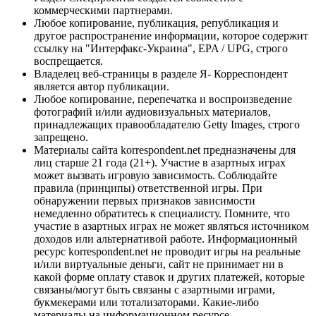
коммерческими партнерами.
Любое копирование, публикация, републикация и
другое распространение информации, которое содержит
ссылку на "Интерфакс-Украина", EPA / UPG, строго
воспрещается.
Владелец веб-страницы в разделе Я- Корреспондент
является автор публикации.
Любое копирование, перепечатка и воспроизведение
фотографий и/или аудиовизуальных материалов,
принадлежащих правообладателю Getty Images, строго
запрещено.
Материалы сайта korrespondent.net предназначены для
лиц старше 21 года (21+). Участие в азартных играх
может вызвать игровую зависимость. Соблюдайте
правила (принципы) ответственной игры. При
обнаружении первых признаков зависимости
немедленно обратитесь к специалисту. Помните, что
участие в азартных играх не может являться источником
доходов или альтернативой работе. Информационный
ресурс korrespondent.net не проводит игры на реальные
и/или виртуальные деньги, сайт не принимает ни в
какой форме оплату ставок и других платежей, которые
связаны/могут быть связаны с азартными играми,
букмекерами или тотализаторами. Какие-либо
материалы на информационном ресурсе