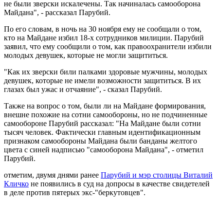
не были зверски искалечены. Так начиналась самооборона
Майдана", - рассказал Парубий.
По его словам, в ночь на 30 ноября ему не сообщали о том,
кто на Майдане избил 18-х сотрудников милиции. Парубий
заявил, что ему сообщили о том, как правоохранители избили
молодых девушек, которые не могли защититься.
"Как их зверски били палками здоровые мужчины, молодых
девушек, которые не имели возможности защититься. В их
глазах был ужас и отчаяние", - сказал Парубий.
Также на вопрос о том, были ли на Майдане формирования,
внешне похожие на сотни самообороны, но не подчиненные
самообороне Парубий рассказал: "На Майдане были сотни
тысяч человек. Фактически главным идентификационным
признаком самообороны Майдана были банданы желтого
цвета с синей надписью "самооборона Майдана", - отметил
Парубий.
отметим, двумя днями ранее
Парубий и мэр столицы Виталий
Кличко
не появились в суд на допросы в качестве свидетелей
в деле против пятерых экс-"беркутовцев".