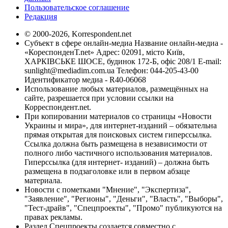
Пользовательское соглашение
Редакция
© 2000-2026, Korrespondent.net
Субъект в сфере онлайн-медиа Название онлайн-медиа -
«КореспонденТ.net» Адрес: 02091, місто Київ,
ХАРКІВСЬКЕ ШОСЕ, будинок 172-Б, офіс 208/1 E-mail:
sunlight@mediadim.com.ua
Телефон: 044-205-43-00
Идентификатор медиа - R40-06068
Использование любых материалов, размещённых на
сайте, разрешается при условии ссылки на
Корреспондент.net.
При копировании материалов со страницы «Новости
Украины и мира», для интернет-изданий – обязательна
прямая открытая для поисковых систем гиперссылка.
Ссылка должна быть размещена в независимости от
полного либо частичного использования материалов.
Гиперссылка (для интернет- изданий) – должна быть
размещена в подзаголовке или в первом абзаце
материала.
Новости с пометками "Мнение", "Экспертиза",
"Заявление", "Регионы", "Деньги", "Власть", "Выборы",
"Тест-драйв", "Спецпроекты", "Промо" публикуются на
правах рекламы.
Раздел Спецпроекты создается совместно с