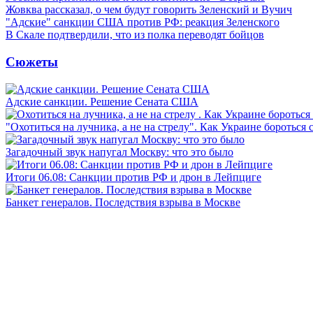
Жовква рассказал, о чем будут говорить Зеленский и Вучич
"Адские" санкции США против РФ: реакция Зеленского
В Скале подтвердили, что из полка переводят бойцов
Сюжеты
Адские санкции. Решение Сената США
"Охотиться на лучника, а не на стрелу". Как Украине бороться 
Загадочный звук напугал Москву: что это было
Итоги 06.08: Санкции против РФ и дрон в Лейпциге
Банкет генералов. Последствия взрыва в Москве