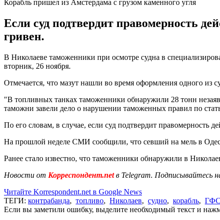
Корабль пришел из Амстердама с грузом каменного угля
Если суд подтвердит правомерность де
гривен.
В Николаеве таможенники при осмотре судна в специализиров
вторник, 26 ноября.
Отмечается, что мазут нашли во время оформления одного из с
"В топливных танках таможенники обнаружили 28 тонн незаявл
таможни завели дело о нарушении таможенных правил по стат
По его словам, в случае, если суд подтвердит правомерность
На прошлой неделе СМИ сообщили, что севший на мель в Оде
Ранее стало известно, что таможенники обнаружили в Никола
Новости от
Корреспондент.net
в Telegram. Подписывайтесь н
Читайте Korrespondent.net в Google News
ТЕГИ:
контрабанда
,
топливо
,
Николаев
,
судно
,
корабль
,
ГФ
Если вы заметили ошибку, выделите необходимый текст и нажми