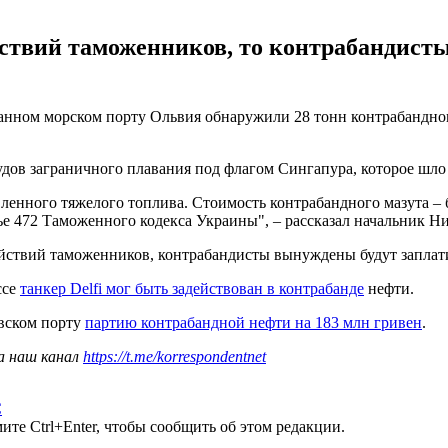
йствий таможенников, то контрабандисты
анном морском порту Ольвия обнаружили 28 тонн контрабандног
удов заграничного плавания под флагом Сингапура, которое шло 
енного тяжелого топлива. Стоимость контрабандного мазута – 
ье 472 Таможенного кодекса Украины", – рассказал начальник 
 действий таможенников, контрабандисты вынуждены будут запла
ссе
танкер Delfi мог быть задействован в контрабанде
нефти.
евском порту
партию контрабандной нефти на 183 млн гривен
.
а наш канал
https://t.me/korrespondentnet
С
те Ctrl+Enter, чтобы сообщить об этом редакции.