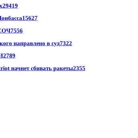
х
29419
Донбасса
15627
 СОЧ
7556
кого направлено в суд
7322
И
2789
triot начнет сбивать ракеты
2355