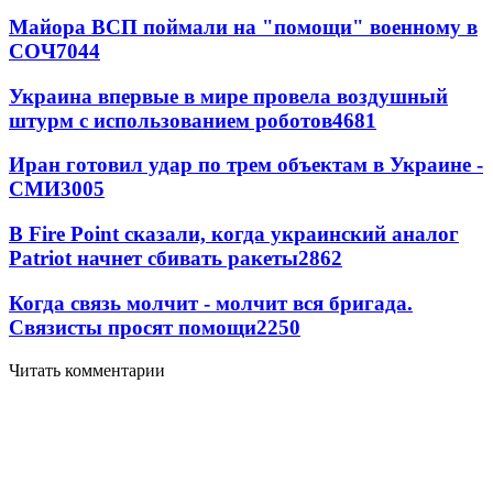
Майора ВСП поймали на "помощи" военному в
СОЧ
7044
Украина впервые в мире провела воздушный
штурм с использованием роботов
4681
Иран готовил удар по трем объектам в Украине -
СМИ
3005
В Fire Point сказали, когда украинский аналог
Patriot начнет сбивать ракеты
2862
Когда связь молчит - молчит вся бригада.
Связисты просят помощи
2250
Читать комментарии