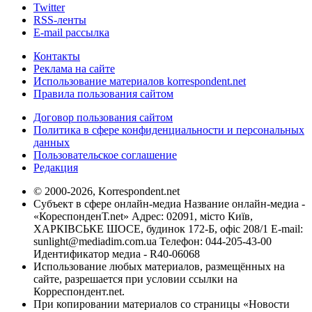
Twitter
RSS-ленты
E-mail рассылка
Контакты
Реклама на сайте
Использование материалов korrespondent.net
Правила пользования сайтом
Договор пользования сайтом
Политика в сфере конфиденциальности и персональных
данных
Пользовательское соглашение
Редакция
© 2000-2026, Korrespondent.net
Субъект в сфере онлайн-медиа Название онлайн-медиа -
«КореспонденТ.net» Адрес: 02091, місто Київ,
ХАРКІВСЬКЕ ШОСЕ, будинок 172-Б, офіс 208/1 E-mail:
sunlight@mediadim.com.ua
Телефон: 044-205-43-00
Идентификатор медиа - R40-06068
Использование любых материалов, размещённых на
сайте, разрешается при условии ссылки на
Корреспондент.net.
При копировании материалов со страницы «Новости