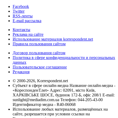
Facebook
Twitter
RSS-ленты
E-mail рассылка
Контакты
Реклама на сайте
Использование материалов korrespondent.net
Правила пользования сайтом
Договор пользования сайтом
Политика в сфере конфиденциальности и персональных
данных
Пользовательское соглашение
Редакция
© 2000-2026, Korrespondent.net
Субъект в сфере онлайн-медиа Название онлайн-медиа -
«КореспонденТ.net» Адрес: 02091, місто Київ,
ХАРКІВСЬКЕ ШОСЕ, будинок 172-Б, офіс 208/1 E-mail:
sunlight@mediadim.com.ua
Телефон: 044-205-43-00
Идентификатор медиа - R40-06068
Использование любых материалов, размещённых на
сайте, разрешается при условии ссылки на