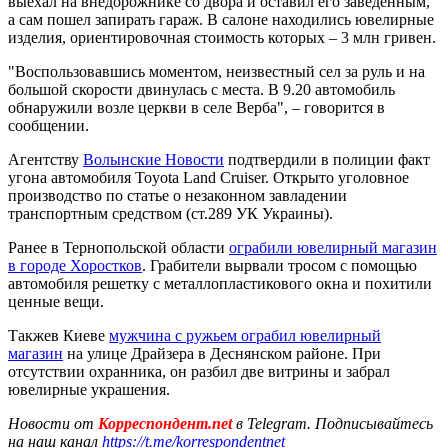
выехал на внедорожнике со двора и оставил его заведенным,
а сам пошел запирать гараж. В салоне находились ювелирные
изделия, ориентировочная стоимость которых – 3 млн гривен.
"Воспользовавшись моментом, неизвестный сел за руль и на
большой скорости двинулась с места. В 9.20 автомобиль
обнаружили возле церкви в селе Верба", – говорится в
сообщении.
Агентству
Волынские Новости
подтвердили в полиции факт
угона автомобиля Toyota Land Cruiser. Открыто уголовное
производство по статье о незаконном завладении
транспортным средством (ст.289 УК Украины).
Ранее в Тернопольской области
ограбили ювелирный магазин
в городе Хоростков
. Грабители вырвали тросом с помощью
автомобиля решетку с металлопластикового окна и похитили
ценные вещи.
Такжев Киеве
мужчина с ружьем ограбил ювелирный
магазин
на улице Драйзера в Деснянском районе. При
отсутствии охранника, он разбил две витрины и забрал
ювелирные украшения.
Новости от
Корреспондент.net
в Telegram. Подписывайтесь
на наш канал
https://t.me/korrespondentnet