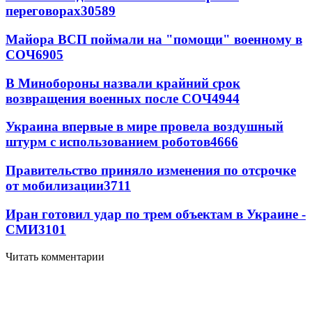
переговорах
30589
Майора ВСП поймали на "помощи" военному в
СОЧ
6905
В Минобороны назвали крайний срок
возвращения военных после СОЧ
4944
Украина впервые в мире провела воздушный
штурм с использованием роботов
4666
Правительство приняло изменения по отсрочке
от мобилизации
3711
Иран готовил удар по трем объектам в Украине -
СМИ
3101
Читать комментарии