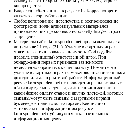
ссылку на "Интерфакс-Украина", EPA / UPG, строго
воспрещается.
Владелец веб-страницы в разделе Я- Корреспондент
является автор публикации.
Любое копирование, перепечатка и воспроизведение
фотографий и/или аудиовизуальных материалов,
принадлежащих правообладателю Getty Images, строго
запрещено.
Материалы сайта korrespondent.net предназначены для
лиц старше 21 года (21+). Участие в азартных играх
может вызвать игровую зависимость. Соблюдайте
правила (принципы) ответственной игры. При
обнаружении первых признаков зависимости
немедленно обратитесь к специалисту. Помните, что
участие в азартных играх не может являться источником
доходов или альтернативой работе. Информационный
ресурс korrespondent.net не проводит игры на реальные
и/или виртуальные деньги, сайт не принимает ни в
какой форме оплату ставок и других платежей, которые
связаны/могут быть связаны с азартными играми,
букмекерами или тотализаторами. Какие-либо
материалы на информационном ресурсе
korrespondent.net публикуются исключительно в
информационных целях.