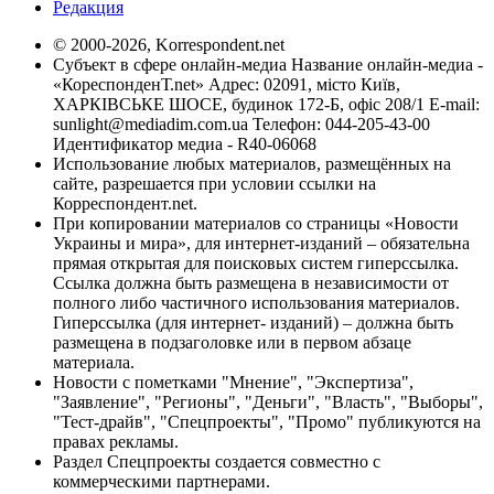
Редакция
© 2000-2026, Korrespondent.net
Субъект в сфере онлайн-медиа Название онлайн-медиа -
«КореспонденТ.net» Адрес: 02091, місто Київ,
ХАРКІВСЬКЕ ШОСЕ, будинок 172-Б, офіс 208/1 E-mail:
sunlight@mediadim.com.ua
Телефон: 044-205-43-00
Идентификатор медиа - R40-06068
Использование любых материалов, размещённых на
сайте, разрешается при условии ссылки на
Корреспондент.net.
При копировании материалов со страницы «Новости
Украины и мира», для интернет-изданий – обязательна
прямая открытая для поисковых систем гиперссылка.
Ссылка должна быть размещена в независимости от
полного либо частичного использования материалов.
Гиперссылка (для интернет- изданий) – должна быть
размещена в подзаголовке или в первом абзаце
материала.
Новости с пометками "Мнение", "Экспертиза",
"Заявление", "Регионы", "Деньги", "Власть", "Выборы",
"Тест-драйв", "Спецпроекты", "Промо" публикуются на
правах рекламы.
Раздел Спецпроекты создается совместно с
коммерческими партнерами.