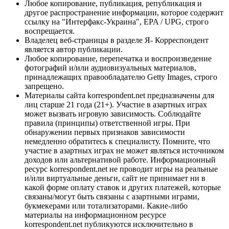
Любое копирование, публикация, републикация и
другое распространение информации, которое содержит
ссылку на "Интерфакс-Украина", EPA / UPG, строго
воспрещается.
Владелец веб-страницы в разделе Я- Корреспондент
является автор публикации.
Любое копирование, перепечатка и воспроизведение
фотографий и/или аудиовизуальных материалов,
принадлежащих правообладателю Getty Images, строго
запрещено.
Материалы сайта korrespondent.net предназначены для
лиц старше 21 года (21+). Участие в азартных играх
может вызвать игровую зависимость. Соблюдайте
правила (принципы) ответственной игры. При
обнаружении первых признаков зависимости
немедленно обратитесь к специалисту. Помните, что
участие в азартных играх не может являться источником
доходов или альтернативой работе. Информационный
ресурс korrespondent.net не проводит игры на реальные
и/или виртуальные деньги, сайт не принимает ни в
какой форме оплату ставок и других платежей, которые
связаны/могут быть связаны с азартными играми,
букмекерами или тотализаторами. Какие-либо
материалы на информационном ресурсе
korrespondent.net публикуются исключительно в