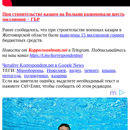
При строительстве казарм на Волыни разворовали шесть
миллионов − ГБР
Ранее сообщалось, что при строительстве военных казарм в
Житомирской области были
выведены 15 миллионов гривен
бюджетных средств.
Новости от
Корреспондент.net
в Telegram. Подписывайтесь
на наш канал
https://t.me/korrespondentnet
Читайте Korrespondent.net в Google News
ТЕГИ:
Минобороны
,
Николаев
,
видео
,
ремонт
,
крыша
,
непогода
,
подрядчики
,
казарма
Если вы заметили ошибку, выделите необходимый текст и
нажмите Ctrl+Enter, чтобы сообщить об этом редакции.