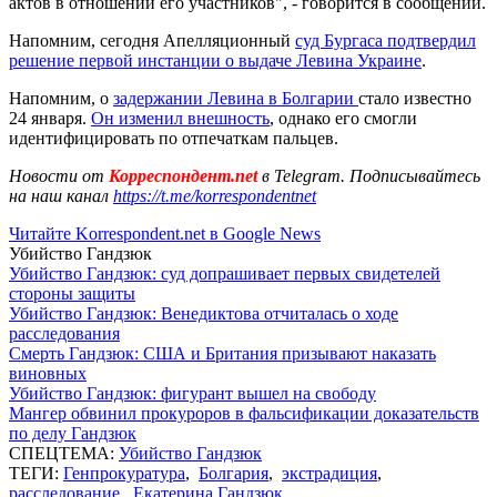
актов в отношении его участников", - говорится в сообщении.
Напомним, сегодня Апелляционный
суд Бургаса подтвердил
решение первой инстанции о выдаче Левина Украине
.
Напомним, о
задержании Левина в Болгарии
стало известно
24 января.
Он изменил внешность
, однако его смогли
идентифицировать по отпечаткам пальцев.
Новости от
Корреспондент.net
в Telegram. Подписывайтесь
на наш канал
https://t.me/korrespondentnet
Читайте Korrespondent.net в Google News
Убийство Гандзюк
Убийство Гандзюк: суд допрашивает первых свидетелей
стороны защиты
Убийство Гандзюк: Венедиктова отчиталась о ходе
расследования
Смерть Гандзюк: США и Британия призывают наказать
виновных
Убийство Гандзюк: фигурант вышел на свободу
Мангер обвинил прокуроров в фальсификации доказательств
по делу Гандзюк
СПЕЦТЕМА:
Убийство Гандзюк
ТЕГИ:
Генпрокуратура
,
Болгария
,
экстрадиция
,
расследование
,
Екатерина Гандзюк