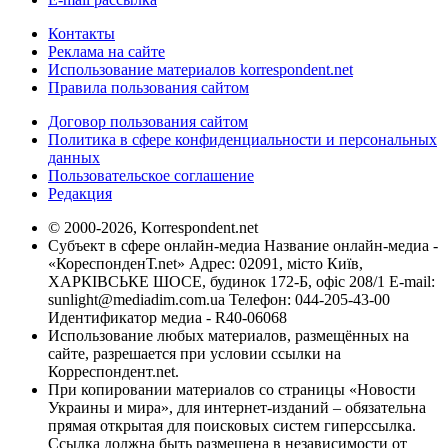
Контакты
Реклама на сайте
Использование материалов korrespondent.net
Правила пользования сайтом
Договор пользования сайтом
Политика в сфере конфиденциальности и персональных
данных
Пользовательское соглашение
Редакция
© 2000-2026, Korrespondent.net
Субъект в сфере онлайн-медиа Название онлайн-медиа -
«КореспонденТ.net» Адрес: 02091, місто Київ,
ХАРКІВСЬКЕ ШОСЕ, будинок 172-Б, офіс 208/1 E-mail:
sunlight@mediadim.com.ua
Телефон: 044-205-43-00
Идентификатор медиа - R40-06068
Использование любых материалов, размещённых на
сайте, разрешается при условии ссылки на
Корреспондент.net.
При копировании материалов со страницы «Новости
Украины и мира», для интернет-изданий – обязательна
прямая открытая для поисковых систем гиперссылка.
Ссылка должна быть размещена в независимости от