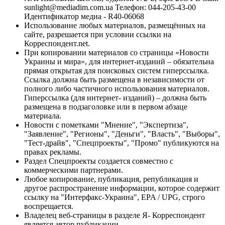
sunlight@mediadim.com.ua
Телефон: 044-205-43-00
Идентификатор медиа - R40-06068
Использование любых материалов, размещённых на
сайте, разрешается при условии ссылки на
Корреспондент.net.
При копировании материалов со страницы «Новости
Украины и мира», для интернет-изданий – обязательна
прямая открытая для поисковых систем гиперссылка.
Ссылка должна быть размещена в независимости от
полного либо частичного использования материалов.
Гиперссылка (для интернет- изданий) – должна быть
размещена в подзаголовке или в первом абзаце
материала.
Новости с пометками "Мнение", "Экспертиза",
"Заявление", "Регионы", "Деньги", "Власть", "Выборы",
"Тест-драйв", "Спецпроекты", "Промо" публикуются на
правах рекламы.
Раздел Спецпроекты создается совместно с
коммерческими партнерами.
Любое копирование, публикация, републикация и
другое распространение информации, которое содержит
ссылку на "Интерфакс-Украина", EPA / UPG, строго
воспрещается.
Владелец веб-страницы в разделе Я- Корреспондент
является автор публикации.