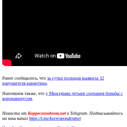
Ранее сообщалось, что
за сутки полиция выявила 32
нарушителя карантина
.
Напомним также, что
у Минздрава четыре сценария борьбы с
коронавирусом
.
Новости от
Корреспондент.net
в Telegram. Подписывайтесь
на наш канал
https://t.me/korrespondentnet