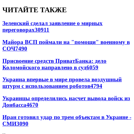
ЧИТАЙТЕ ТАКЖЕ
Зеленский сделал заявление о мирных
переговорах
30911
Майора ВСП поймали на "помощи" военному в
СОЧ
7490
Присвоение средств ПриватБанка: дело
Коломойского направлено в суд
6059
Украина впервые в мире провела воздушный
штурм с использованием роботов
4794
Украинцы определились насчет вывода войск из
Донбасса
4670
Иран готовил удар по трем объектам в Украине -
СМИ
3090