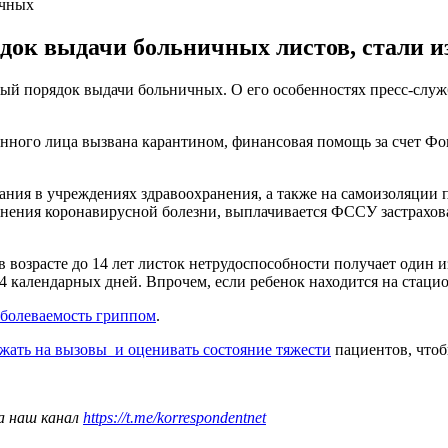
ичных
док выдачи больничных листов, стали и
ый порядок выдачи больничных. О его особенностях пресс-служб
анного лица вызвана карантином, финансовая помощь за счет Фон
ния в учреждениях здравоохранения, а также на самоизоляции п
нения коронавирусной болезни, выплачивается ФССУ застрахова
в возрасте до 14 лет листок нетрудоспособности получает один
 14 календарных дней. Впрочем, если ребенок находится на стац
аболеваемость гриппом
.
жать на вызовы и оценивать состояние тяжести
пациентов, чтоб
а наш канал
https://t.me/korrespondentnet