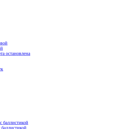
ой
та остановлена
ек
с баллистикой