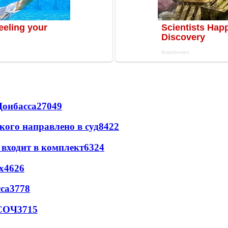
Донбасса
27049
кого направлено в суд
8422
 входит в комплект
6324
х
4626
са
3778
 СОЧ
3715