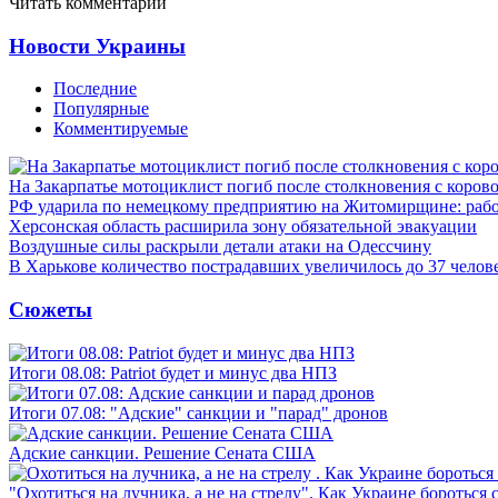
Читать комментарии
Новости Украины
Последние
Популярные
Комментируемые
На Закарпатье мотоциклист погиб после столкновения с коров
РФ ударила по немецкому предприятию на Житомирщине: рабо
Херсонская область расширила зону обязательной эвакуации
Воздушные силы раскрыли детали атаки на Одессчину
В Харькове количество пострадавших увеличилось до 37 челов
Сюжеты
Итоги 08.08: Patriot будет и минус два НПЗ
Итоги 07.08: "Адские" санкции и "парад" дронов
Адские санкции. Решение Сената США
"Охотиться на лучника, а не на стрелу". Как Украине бороться 