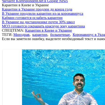
Читайте Korrespondent.net в Google News
Карантин в Киеве и Украине
Карантин в Украине продлен до конца года
В Украине продлили карантин из-за коронавируса
Кабмин готовится ослабить карантин
В Украине на дистанционке почти 30% школ
МОЗ готовится сокращать красную зону карантина
СПЕЦТЕМА:
Карантин в Киеве и Украине
ТЕГИ:
Минздрав
,
карантин
,
больничные
,
Коронавирус в Укр
Если вы заметили ошибку, выделите необходимый текст и нажми