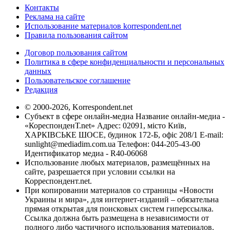
Контакты
Реклама на сайте
Использование материалов korrespondent.net
Правила пользования сайтом
Договор пользования сайтом
Политика в сфере конфиденциальности и персональных
данных
Пользовательское соглашение
Редакция
© 2000-2026, Korrespondent.net
Субъект в сфере онлайн-медиа Название онлайн-медиа -
«КореспонденТ.net» Адрес: 02091, місто Київ,
ХАРКІВСЬКЕ ШОСЕ, будинок 172-Б, офіс 208/1 E-mail:
sunlight@mediadim.com.ua
Телефон: 044-205-43-00
Идентификатор медиа - R40-06068
Использование любых материалов, размещённых на
сайте, разрешается при условии ссылки на
Корреспондент.net.
При копировании материалов со страницы «Новости
Украины и мира», для интернет-изданий – обязательна
прямая открытая для поисковых систем гиперссылка.
Ссылка должна быть размещена в независимости от
полного либо частичного использования материалов.