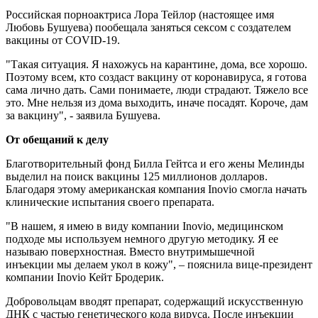
Российская порноактриса Лора Тейлор (настоящее имя
Любовь Бушуева) пообещала заняться сексом с создателем
вакцины от COVID-19.
"Такая ситуация. Я нахожусь на карантине, дома, все хорошо.
Поэтому всем, кто создаст вакцину от коронавируса, я готова
сама лично дать. Сами понимаете, люди страдают. Тяжело все
это. Мне нельзя из дома выходить, иначе посадят. Короче, дам
за вакцину", - заявила Бушуева.
От обещаний к делу
Благотворительный фонд Билла Гейтса и его жены Мелинды
выделил на поиск вакцины 125 миллионов долларов.
Благодаря этому американская компания Inovio смогла начать
клинические испытания своего препарата.
"В нашем, я имею в виду компании Inovio, медицинском
подходе мы используем немного другую методику. Я ее
называю поверхностная. Вместо внутримышечной
инъекции мы делаем укол в кожу", – пояснила вице-президент
компании Inovio Кейт Бродерик.
Добровольцам вводят препарат, содержащий искусственную
ДНК с частью генетического кода вируса. После инъекции