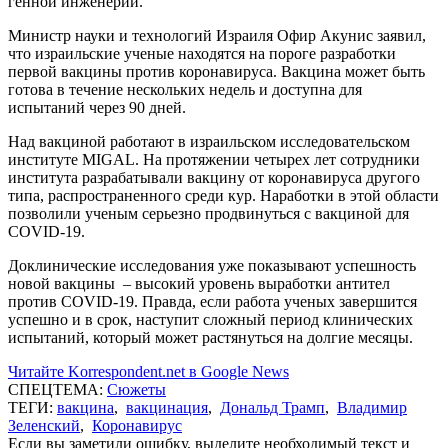
генной инженерии.
Министр науки и технологий Израиля Офир Акунис заявил,
что израильские ученые находятся на пороге разработки
первой вакцины против коронавируса. Вакцина может быть
готова в течение нескольких недель и доступна для
испытаний через 90 дней.
Над вакциной работают в израильском исследовательском
институте MIGAL. На протяжении четырех лет сотрудники
института разрабатывали вакцину от коронавируса другого
типа, распространенного среди кур. Наработки в этой области
позволили ученым серьезно продвинуться с вакциной для
COVID-19.
Доклинические исследования уже показывают успешность
новой вакцины – высокий уровень выработки антител
против COVID-19. Правда, если работа ученых завершится
успешно и в срок, наступит сложный период клинических
испытаний, который может растянуться на долгие месяцы.
Читайте Korrespondent.net в Google News
СПЕЦТЕМА:
Сюжеты
ТЕГИ:
вакцина
,
вакцинация
,
Дональд Трамп
,
Владимир
Зеленский
,
Коронавирус
Если вы заметили ошибку, выделите необходимый текст и