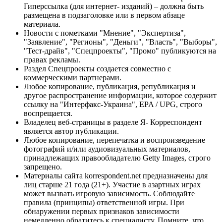
Гиперссылка (для интернет- изданий) – должна быть
размещена в подзаголовке или в первом абзаце
материала.
Новости с пометками "Мнение", "Экспертиза",
"Заявление", "Регионы", "Деньги", "Власть", "Выборы",
"Тест-драйв", "Спецпроекты", "Промо" публикуются на
правах рекламы.
Раздел Спецпроекты создается совместно с
коммерческими партнерами.
Любое копирование, публикация, републикация и
другое распространение информации, которое содержит
ссылку на "Интерфакс-Украина", EPA / UPG, строго
воспрещается.
Владелец веб-страницы в разделе Я- Корреспондент
является автор публикации.
Любое копирование, перепечатка и воспроизведение
фотографий и/или аудиовизуальных материалов,
принадлежащих правообладателю Getty Images, строго
запрещено.
Материалы сайта korrespondent.net предназначены для
лиц старше 21 года (21+). Участие в азартных играх
может вызвать игровую зависимость. Соблюдайте
правила (принципы) ответственной игры. При
обнаружении первых признаков зависимости
немедленно обратитесь к специалисту. Помните, что