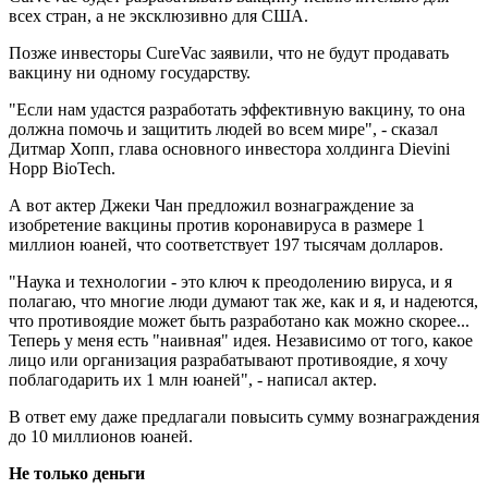
всех стран, а не эксклюзивно для США.
Позже инвесторы CureVac заявили, что не будут продавать
вакцину ни одному государству.
"Если нам удастся разработать эффективную вакцину, то она
должна помочь и защитить людей во всем мире", - сказал
Дитмар Хопп, глава основного инвестора холдинга Dievini
Hopp BioTech.
А вот актер Джеки Чан предложил вознаграждение за
изобретение вакцины против коронавируса в размере 1
миллион юаней, что соответствует 197 тысячам долларов.
"Наука и технологии - это ключ к преодолению вируса, и я
полагаю, что многие люди думают так же, как и я, и надеются,
что противоядие может быть разработано как можно скорее...
Теперь у меня есть "наивная" идея. Независимо от того, какое
лицо или организация разрабатывают противоядие, я хочу
поблагодарить их 1 млн юаней", - написал актер.
В ответ ему даже предлагали повысить сумму вознаграждения
до 10 миллионов юаней.
Не только деньги