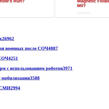
х
26962
ия военных после СОЧ
4887
 СОЧ
4251
рм с использованием роботов
3971
т мобилизации
3588
- СМИ
2994