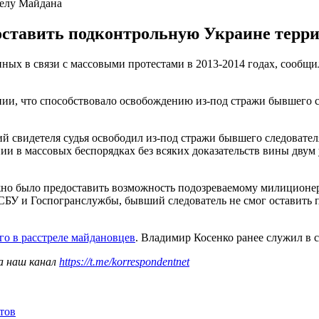
делу Майдана
ставить подконтрольную Украине террит
ных в связи с массовыми протестами в 2013-2014 годах, сообщ
ии, что способствовало освобождению из-под стражи бывшего с
ий свидетеля судья освободил из-под стражи бывшего следовате
ии в массовых беспорядках без всяких доказательств вины двум 
но было предоставить возможность подозреваемому милиционе
 СБУ и Госпогранслужбы, бывший следователь не смог оставить 
го в расстреле майдановцев
. Владимир Косенко ранее служил в 
а наш канал
https://t.me/korrespondentnet
тов