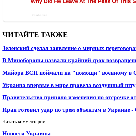
ЧИТАЙТЕ ТАКЖЕ
Зеленский сделал заявление о мирных переговора
В Минобороны назвали крайний срок возвращен
Майора ВСП поймали на "помощи" военному в
Украина впервые в мире провела воздушный шту
Правительство приняло изменения по отсрочке о
Иран готовил удар по трем объектам в Украине 
Читать комментарии
Новости Украины