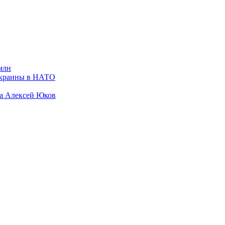
млн
Украины в НАТО
да Алексей Юков