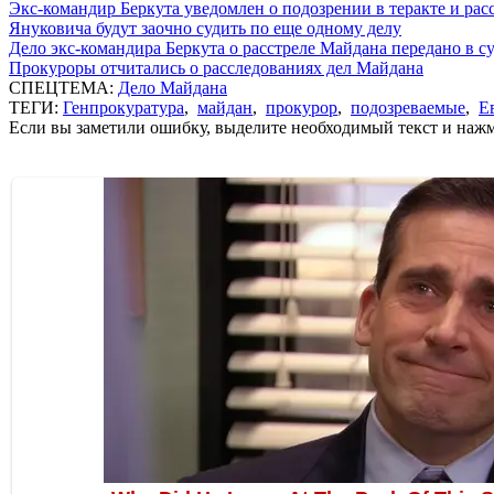
Экс-командир Беркута уведомлен о подозрении в теракте и рас
Януковича будут заочно судить по еще одному делу
Дело экс-командира Беркута о расстреле Майдана передано в с
Прокуроры отчитались о расследованиях дел Майдана
СПЕЦТЕМА:
Дело Майдана
ТЕГИ:
Генпрокуратура
,
майдан
,
прокурор
,
подозреваемые
,
Е
Если вы заметили ошибку, выделите необходимый текст и нажми