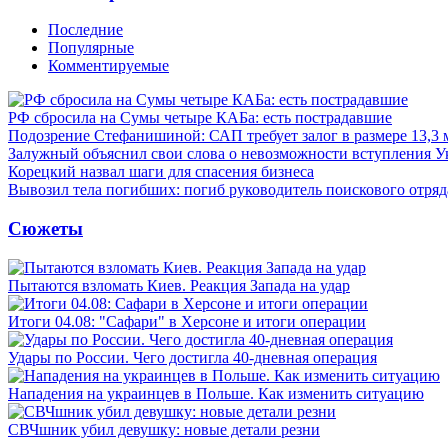
Последние
Популярные
Комментируемые
РФ сбросила на Сумы четыре КАБа: есть пострадавшие
Подозрение Стефанишиной: САП требует залог в размере 13,3 
Залужный объяснил свои слова о невозможности вступления 
Корецкий назвал шаги для спасения бизнеса
Вывозил тела погибших: погиб руководитель поискового отря
Сюжеты
Пытаются взломать Киев. Реакция Запада на удар
Итоги 04.08: "Сафари" в Херсоне и итоги операции
Удары по России. Чего достигла 40-дневная операция
Нападения на украинцев в Польше. Как изменить ситуацию
СВЧшник убил девушку: новые детали резни