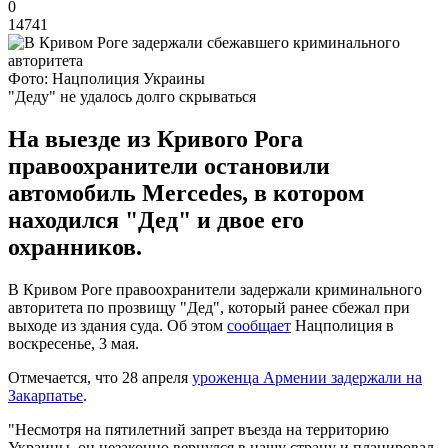
0
14741
Фото: Нацполиция Украины
"Деду" не удалось долго скрываться
На выезде из Кривого Рога
правоохранители остановили
автомобиль Mercedes, в котором
находился "Дед" и двое его
охранников.
В Кривом Роге правоохранители задержали криминального
авторитета по прозвищу "Дед", который ранее сбежал при
выходе из здания суда. Об этом
сообщает
Нацполиция в
воскресенье, 3 мая.
Отмечается, что 28 апреля
уроженца Армении задержали на
Закарпатье
.
"Несмотря на пятилетний запрет въезда на территорию
Украины, он незаконно вернулся в нашу страну и планировал