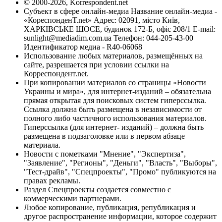
© 2000-2026, Korrespondent.net
Субъект в сфере онлайн-медиа Название онлайн-медиа -
«КореспонденТ.net» Адрес: 02091, місто Київ,
ХАРКІВСЬКЕ ШОСЕ, будинок 172-Б, офіс 208/1 E-mail:
sunlight@mediadim.com.ua
Телефон: 044-205-43-00
Идентификатор медиа - R40-06068
Использование любых материалов, размещённых на
сайте, разрешается при условии ссылки на
Корреспондент.net.
При копировании материалов со страницы «Новости
Украины и мира», для интернет-изданий – обязательна
прямая открытая для поисковых систем гиперссылка.
Ссылка должна быть размещена в независимости от
полного либо частичного использования материалов.
Гиперссылка (для интернет- изданий) – должна быть
размещена в подзаголовке или в первом абзаце
материала.
Новости с пометками "Мнение", "Экспертиза",
"Заявление", "Регионы", "Деньги", "Власть", "Выборы",
"Тест-драйв", "Спецпроекты", "Промо" публикуются на
правах рекламы.
Раздел Спецпроекты создается совместно с
коммерческими партнерами.
Любое копирование, публикация, републикация и
другое распространение информации, которое содержит