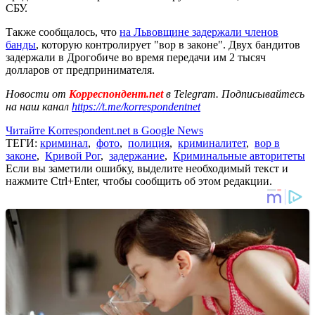
СБУ.
Также сообщалось, что
на Львовщине задержали членов
банды
, которую контролирует "вор в законе". Двух бандитов
задержали в Дрогобиче во время передачи им 2 тысяч
долларов от предпринимателя.
Новости от
Корреспондент.net
в Telegram. Подписывайтесь
на наш канал
https://t.me/korrespondentnet
Читайте Korrespondent.net в Google News
ТЕГИ:
криминал
,
фото
,
полиция
,
криминалитет
,
вор в
законе
,
Кривой Рог
,
задержание
,
Криминальные авторитеты
Если вы заметили ошибку, выделите необходимый текст и
нажмите Ctrl+Enter, чтобы сообщить об этом редакции.