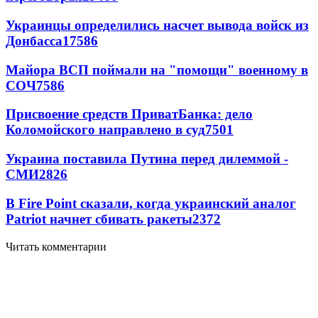
Украинцы определились насчет вывода войск из
Донбасса
17586
Майора ВСП поймали на "помощи" военному в
СОЧ
7586
Присвоение средств ПриватБанка: дело
Коломойского направлено в суд
7501
Украина поставила Путина перед дилеммой -
СМИ
2826
В Fire Point сказали, когда украинский аналог
Patriot начнет сбивать ракеты
2372
Читать комментарии