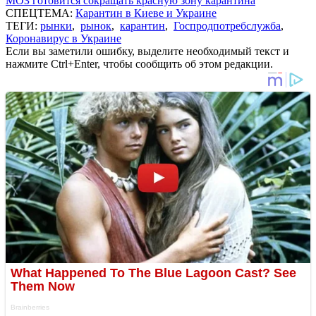
МОЗ готовится сокращать красную зону карантина
СПЕЦТЕМА:
Карантин в Киеве и Украине
ТЕГИ:
рынки
,
рынок
,
карантин
,
Госпродпотребслужба
,
Коронавирус в Украине
Если вы заметили ошибку, выделите необходимый текст и
нажмите Ctrl+Enter, чтобы сообщить об этом редакции.