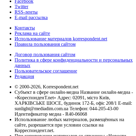
Facebook
Twitter
RSS-ленты
E-mail рассылка
Контакты
Реклама на сайте
Использование материалов korrespondent.net
Правила пользования сайтом
Договор пользования сайтом
Политика в сфере конфиденциальности и персональных
данных
Пользовательское соглашение
Редакция
© 2000-2026, Korrespondent.net
Субъект в сфере онлайн-медиа Название онлайн-медиа -
«КореспонденТ.net» Адрес: 02091, місто Київ,
ХАРКІВСЬКЕ ШОСЕ, будинок 172-Б, офіс 208/1 E-mail:
sunlight@mediadim.com.ua
Телефон: 044-205-43-00
Идентификатор медиа - R40-06068
Использование любых материалов, размещённых на
сайте, разрешается при условии ссылки на
Корреспондент.net.
При копировании материалов со страницы «Новости