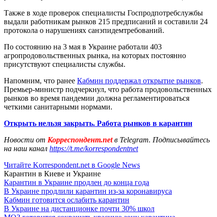
Также в ходе проверок специалисты Госпродпотребслужбы
выдали работникам рынков 215 предписаний и составили 24
протокола о нарушениях санэпидемтребований.
По состоянию на 3 мая в Украине работали 403
агропродовольственных рынка, на которых постоянно
присутствуют специалисты службы.
Напомним, что ранее
Кабмин поддержал открытие рынков
.
Премьер-министр подчеркнул, что работа продовольственных
рынков во время пандемии должна регламентироваться
четкими санитарными нормами.
Открыть нельзя закрыть. Работа рынков в карантин
Новости от
Корреспондент.net
в Telegram. Подписывайтесь
на наш канал
https://t.me/korrespondentnet
Читайте Korrespondent.net в Google News
Карантин в Киеве и Украине
Карантин в Украине продлен до конца года
В Украине продлили карантин из-за коронавируса
Кабмин готовится ослабить карантин
В Украине на дистанционке почти 30% школ