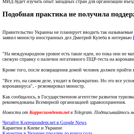
МИД будет изучать опыт западных стран для организации въезд
Подобная практика не получила поддер
Правительство Украины не планирует вводить так называемые 
заявил министр иностранных дел Дмитрий Кулеба в интервью
"На международном уровне есть такие идеи, но пока они не мат
свежую справку о наличии негативного ПЦР-теста на коронав
Кроме того, после возвращения домой человек должен пройти к
"Все это, на самом деле, уходит в бюрократию. Но это все ус
коронавируса", - резюмировал министр.
Как сообщалось, в Государственном агентстве развития туризм
рекомендованы Всемирной организацией здравоохранения.
Новости от
Корреспондент.net
в Telegram. Подписывайтесь н
Читайте Korrespondent.net в Google News
Карантин в Киеве и Украине
Карантин в Украине продлен до конца года