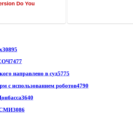
х
30895
 СОЧ
7477
кого направлено в суд
5775
рм с использованием роботов
4790
Донбасса
3640
- СМИ
3086