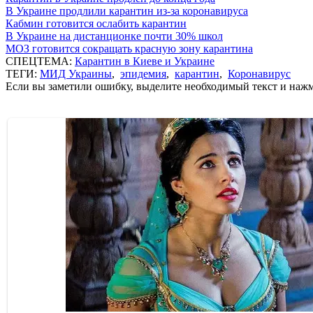
В Украине продлили карантин из-за коронавируса
Кабмин готовится ослабить карантин
В Украине на дистанционке почти 30% школ
МОЗ готовится сокращать красную зону карантина
СПЕЦТЕМА:
Карантин в Киеве и Украине
ТЕГИ:
МИД Украины
,
эпидемия
,
карантин
,
Коронавирус
Если вы заметили ошибку, выделите необходимый текст и нажми