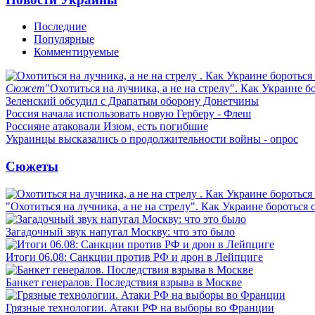
Последние
Популярные
Комментируемые
Сюжет
"Охотиться на лучника, а не на стрелу". Как Украине б
Зеленский обсудил с Драпатым оборону Донетчины
Россия начала использовать новую Герберу - Флеш
Россияне атаковали Изюм, есть погибшие
Украинцы высказались о продолжительности войны - опрос
Сюжеты
"Охотиться на лучника, а не на стрелу". Как Украине бороться 
Загадочный звук напугал Москву: что это было
Итоги 06.08: Санкции против РФ и дрон в Лейпциге
Банкет генералов. Последствия взрыва в Москве
Грязные технологии. Атаки РФ на выборы во Франции