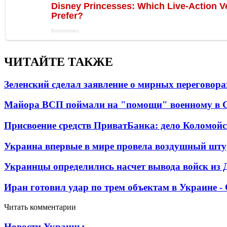
ЧИТАЙТЕ ТАКЖЕ
Зеленский сделал заявление о мирных переговора
Майора ВСП поймали на "помощи" военному в
Присвоение средств ПриватБанка: дело Коломойс
Украина впервые в мире провела воздушный шту
Украинцы определились насчет вывода войск из 
Иран готовил удар по трем объектам в Украине 
Читать комментарии
Новости Украины