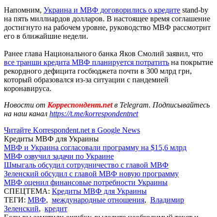
Напомним,
Украина и МВФ договорились о кредите
stand-by
на пять миллиардов долларов. В настоящее время соглашение
достигнуто на рабочем уровне, руководство МВФ рассмотрит
его в ближайшие недели.
Ранее глава Национального банка Яков Смолий заявил, что
все транши кредита МВФ планируется потратить
на покрытие
рекордного дефицита госбюджета почти в 300 млрд грн,
который образовался из-за ситуации с пандемией
коронавируса.
Новости от
Корреспондент.net
в Telegram. Подписывайтесь
на наш канал
https://t.me/korrespondentnet
Читайте Korrespondent.net в Google News
Кредиты МВФ для Украины
МВФ и Украина согласовали программу на $15,6 млрд
МВФ озвучил задачи по Украине
Шмыгаль обсудил сотрудничество с главой МВФ
Зеленский обсудил с главой МВФ новую программу
МВФ оценил финансовые потребности Украины
СПЕЦТЕМА:
Кредиты МВФ для Украины
ТЕГИ:
МВФ
,
международные отношения
,
Владимир
Зеленский
,
кредит