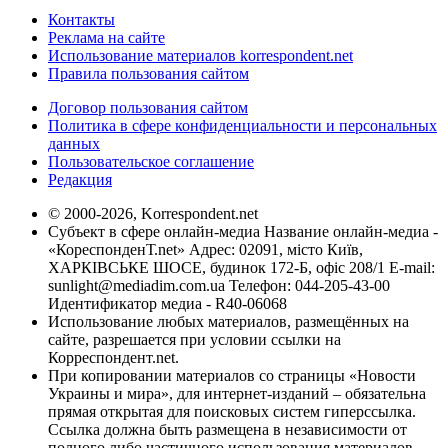
Контакты
Реклама на сайте
Использование материалов korrespondent.net
Правила пользования сайтом
Договор пользования сайтом
Политика в сфере конфиденциальности и персональных
данных
Пользовательское соглашение
Редакция
© 2000-2026, Korrespondent.net
Субъект в сфере онлайн-медиа Название онлайн-медиа -
«КореспонденТ.net» Адрес: 02091, місто Київ,
ХАРКІВСЬКЕ ШОСЕ, будинок 172-Б, офіс 208/1 E-mail:
sunlight@mediadim.com.ua
Телефон: 044-205-43-00
Идентификатор медиа - R40-06068
Использование любых материалов, размещённых на
сайте, разрешается при условии ссылки на
Корреспондент.net.
При копировании материалов со страницы «Новости
Украины и мира», для интернет-изданий – обязательна
прямая открытая для поисковых систем гиперссылка.
Ссылка должна быть размещена в независимости от
полного либо частичного использования материалов.