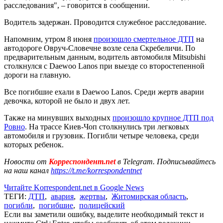
расследования", – говорится в сообщении.
Водитель задержан. Проводится служебное расследование.
Напомним, утром 8 июня
произошло смертельное ДТП
на
автодороге Овруч-Словечне возле села Скребеличи. По
предварительным данным, водитель автомобиля Mitsubishi
столкнулся с Daewoo Lanos при выезде со второстепенной
дороги на главную.
Все погибшие ехали в Daewoo Lanos. Среди жертв аварии
девочка, которой не было и двух лет.
Также на минувших выходных
произошло крупное ДТП под
Ровно
. На трассе Киев-Чоп столкнулись три легковых
автомобиля и грузовик. Погибли четыре человека, среди
которых ребенок.
Новости от
Корреспондент.net
в Telegram. Подписывайтесь
на наш канал
https://t.me/korrespondentnet
Читайте Korrespondent.net в Google News
ТЕГИ:
ДТП
,
авария
,
жертвы
,
Житомирская область
,
погибли
,
погибшие
,
полицейский
Если вы заметили ошибку, выделите необходимый текст и