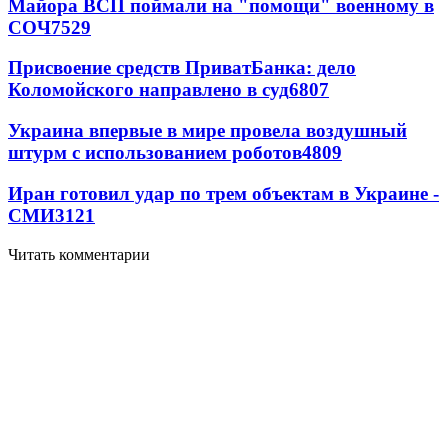
Майора ВСП поймали на "помощи" военному в
СОЧ
7529
Присвоение средств ПриватБанка: дело
Коломойского направлено в суд
6807
Украина впервые в мире провела воздушный
штурм с использованием роботов
4809
Иран готовил удар по трем объектам в Украине -
СМИ
3121
Читать комментарии