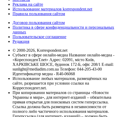
Реклама на сайте
Использование материалов korrespondent.net
Правила пользования сайтом
Договор пользования сайтом
Политика в сфере конфиденциальности и персональных
данных
Пользовательское соглашение
Редакция
© 2000-2026, Korrespondent.net
Субъект в сфере онлайн-медиа Название онлайн-медиа -
«КореспонденТ.net» Адрес: 02091, місто Київ,
ХАРКІВСЬКЕ ШОСЕ, будинок 172-Б, офіс 208/1 E-mail:
sunlight@mediadim.com.ua
Телефон: 044-205-43-00
Идентификатор медиа - R40-06068
Использование любых материалов, размещённых на
сайте, разрешается при условии ссылки на
Корреспондент.net.
При копировании материалов со страницы «Новости
Украины и мира», для интернет-изданий – обязательна
прямая открытая для поисковых систем гиперссылка.
Ссылка должна быть размещена в независимости от
полного либо частичного использования материалов.
Гиперссылка (для интернет- изданий) – должна быть