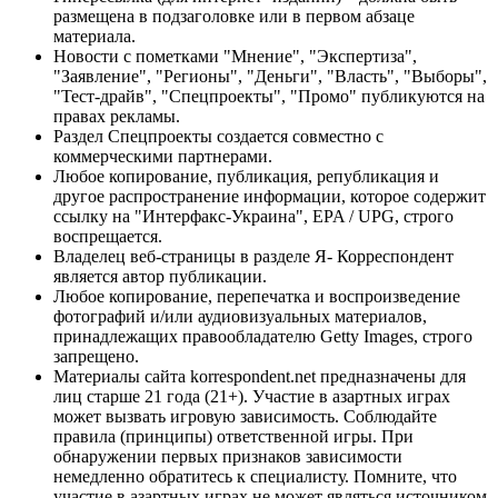
размещена в подзаголовке или в первом абзаце
материала.
Новости с пометками "Мнение", "Экспертиза",
"Заявление", "Регионы", "Деньги", "Власть", "Выборы",
"Тест-драйв", "Спецпроекты", "Промо" публикуются на
правах рекламы.
Раздел Спецпроекты создается совместно с
коммерческими партнерами.
Любое копирование, публикация, републикация и
другое распространение информации, которое содержит
ссылку на "Интерфакс-Украина", EPA / UPG, строго
воспрещается.
Владелец веб-страницы в разделе Я- Корреспондент
является автор публикации.
Любое копирование, перепечатка и воспроизведение
фотографий и/или аудиовизуальных материалов,
принадлежащих правообладателю Getty Images, строго
запрещено.
Материалы сайта korrespondent.net предназначены для
лиц старше 21 года (21+). Участие в азартных играх
может вызвать игровую зависимость. Соблюдайте
правила (принципы) ответственной игры. При
обнаружении первых признаков зависимости
немедленно обратитесь к специалисту. Помните, что
участие в азартных играх не может являться источником