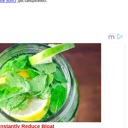
бное ВНО
дистанционно.