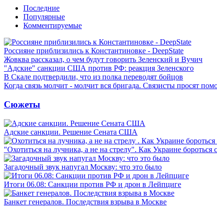
Последние
Популярные
Комментируемые
Россияне приблизились к Константиновке - DeepState
Жовква рассказал, о чем будут говорить Зеленский и Вучич
"Адские" санкции США против РФ: реакция Зеленского
В Скале подтвердили, что из полка переводят бойцов
Когда связь молчит - молчит вся бригада. Связисты просят по
Сюжеты
Адские санкции. Решение Сената США
"Охотиться на лучника, а не на стрелу". Как Украине бороться 
Загадочный звук напугал Москву: что это было
Итоги 06.08: Санкции против РФ и дрон в Лейпциге
Банкет генералов. Последствия взрыва в Москве