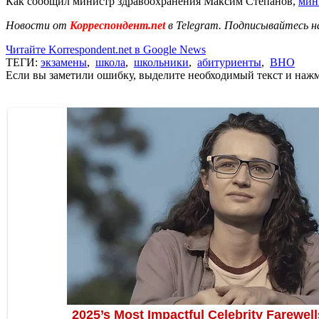
Как сообщил министр здравоохранения Максим Степанов,
мин
Новости от
Корреспондент.net
в Telegram. Подписывайтесь н
Читайте Korrespondent.net в Google News
ТЕГИ:
экзамены
,
школа
,
школьники
,
абитуриенты
,
ВНО
Если вы заметили ошибку, выделите необходимый текст и нажми