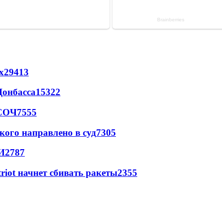
х
29413
Донбасса
15322
 СОЧ
7555
кого направлено в суд
7305
И
2787
triot начнет сбивать ракеты
2355