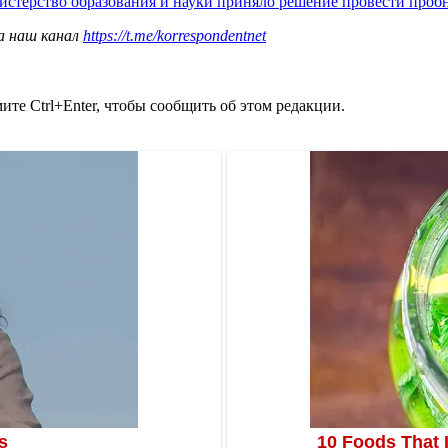
истерство образования и науки приняло решение провести про
а наш канал
https://t.me/korrespondentnet
те Ctrl+Enter, чтобы сообщить об этом редакции.