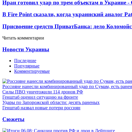
Иран готовил удар по трем объектам в Украине 
В Fire Point сказали, когда украинский аналог Pa
Присвоение средств ПриватБанка: дело Коломойс
Читать комментарии
Новости Украины
Последние
Популярные
Комментируемые
Россияне нанесли комбинированный удар по Сумам, есть ране
Силы ПВО уничтожили 114 дронов РФ
Генштаб оценил ситуацию на фронте
Удары по Запорожской области: десять раненых
Генштаб назвал новые потери россиян
Сюжеты