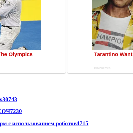
х
30743
 СОЧ
7230
рм с использованием роботов
4715