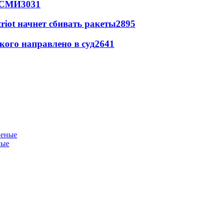
- СМИ
3031
triot начнет сбивать ракеты
2895
кого направлено в суд
2641
ные