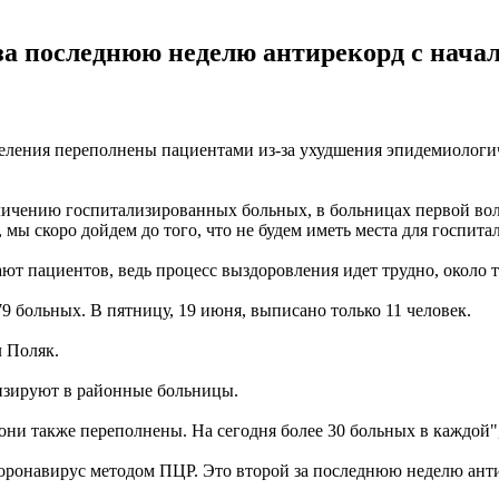
 за последнюю неделю антирекорд с нача
еления переполнены пациентами из-за ухудшения эпидемиологи
еличению госпитализированных больных, в больницах первой в
мы скоро дойдем до того, что не будем иметь места для госпитал
т пациентов, ведь процесс выздоровления идет трудно, около т
 больных. В пятницу, 19 июня, выписано только 11 человек.
л Поляк.
изируют в районные больницы.
ни также переполнены. На сегодня более 30 больных в каждой", 
о коронавирус методом ПЦР. Это второй за последнюю неделю ант