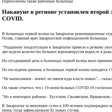
Переполнены также районные больницы
Накануне в регионе установлен второй
COVID.
В больницах первой волны на Закарпатье реанимационные отд
Поляк, главный врач Закарпатской инфекционной больницы.
"Ухудшение эпидситуации в Закарпатье привело к резкому ув
две недели количество больных коронавирусом выросло в разы, 
На сегодняшний день в больницах первой волны мало принимаю
По последним данным, в больницах первой волны находятся 179
"Не выписываем - значит, не имеем куда класть новых", - сказа
Он также отметил, что с 19 июня больных COVID-19 госпитал
"Но в некоторых районах - Хустском, Свалявском, Иршавском, о
В Закарпатье за ​​минувшие сутки в 109 человек подтвержден
июня, тогда зафиксировали 82 новых случая.