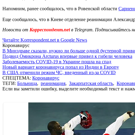
Напомним, ранее сообщалось, что в Ровенской области
Сарнен
Еще сообщалось, что в Киеве отделение реанимации Александ
Новости от
Корреспондент.net
в Telegram. Подписывайтесь н
Читайте Korrespondent.net в Google News
Коронавирус
В Минздраве сказали, нужно ли больше одной бустерной прив
Подвид Омикрона Arcturus впервые привел к гибели человека
Заболеваемость COVID-19 в Украине пошла на спад
Новый вариант коронавируса попал из Индии в Европу
В США отменили режим ЧС, введенный из-за COVID
СПЕЦТЕМА:
Коронавирус
ТЕГИ:
Больница
,
реанимация
,
Закарпатская область
,
Коронав
Если вы заметили ошибку, выделите необходимый текст и нажми