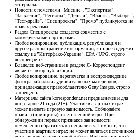
материала.
Новости с пометками "Мнение", "Экспертиза",
"Заявление", "Регионы", "Деньги", "Власть", "Выборы",
"Тест-драйв", "Спецпроекты", "Промо" публикуются на
правах рекламы.
Раздел Спецпроекты создается совместно с
коммерческими партнерами.
Любое копирование, публикация, републикация и
другое распространение информации, которое содержит
ссылку на "Интерфакс-Украина", EPA / UPG, строго
воспрещается.
Владелец веб-страницы в разделе Я- Корреспондент
является автор публикации.
Любое копирование, перепечатка и воспроизведение
фотографий и/или аудиовизуальных материалов,
принадлежащих правообладателю Getty Images, строго
запрещено.
Материалы сайта korrespondent.net предназначены для
лиц старше 21 года (21+). Участие в азартных играх
может вызвать игровую зависимость. Соблюдайте
правила (принципы) ответственной игры. При
обнаружении первых признаков зависимости
немедленно обратитесь к специалисту. Помните, что
участие в азартных играх не может являться источником
доходов или альтернативой работе. Информационный