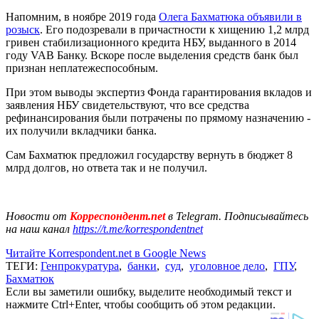
Напомним, в ноябре 2019 года
Олега Бахматюка объявили в
розыск
. Его подозревали в причастности к хищению 1,2 млрд
гривен стабилизационного кредита НБУ, выданного в 2014
году VAB Банку. Вскоре после выделения средств банк был
признан неплатежеспособным.
При этом выводы экспертиз Фонда гарантирования вкладов и
заявления НБУ свидетельствуют, что все средства
рефинансирования были потрачены по прямому назначению -
их получили вкладчики банка.
Сам Бахматюк предложил государству вернуть в бюджет 8
млрд долгов, но ответа так и не получил.
Новости от
Корреспондент.net
в Telegram. Подписывайтесь
на наш канал
https://t.me/korrespondentnet
Читайте Korrespondent.net в Google News
ТЕГИ:
Генпрокуратура
,
банки
,
суд
,
уголовное дело
,
ГПУ
,
Бахматюк
Если вы заметили ошибку, выделите необходимый текст и
нажмите Ctrl+Enter, чтобы сообщить об этом редакции.