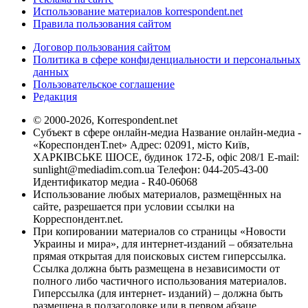
Использование материалов korrespondent.net
Правила пользования сайтом
Договор пользования сайтом
Политика в сфере конфиденциальности и персональных
данных
Пользовательское соглашение
Редакция
© 2000-2026, Korrespondent.net
Субъект в сфере онлайн-медиа Название онлайн-медиа -
«КореспонденТ.net» Адрес: 02091, місто Київ,
ХАРКІВСЬКЕ ШОСЕ, будинок 172-Б, офіс 208/1 E-mail:
sunlight@mediadim.com.ua
Телефон: 044-205-43-00
Идентификатор медиа - R40-06068
Использование любых материалов, размещённых на
сайте, разрешается при условии ссылки на
Корреспондент.net.
При копировании материалов со страницы «Новости
Украины и мира», для интернет-изданий – обязательна
прямая открытая для поисковых систем гиперссылка.
Ссылка должна быть размещена в независимости от
полного либо частичного использования материалов.
Гиперссылка (для интернет- изданий) – должна быть
размещена в подзаголовке или в первом абзаце