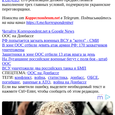
выполнение трех главных условий, подчеркнули украинские
переговорщики.
Новости от
Корреспондент.net
в Telegram. Подписывайтесь
на наш канал
https://t.me/korrespondentnet
Читайте Korrespondent.net в Google News
ООС на Донбассе
РФ попытается загнать военных ВСУ в "котел" - СМИ
В зоне ООС отбили девять атак армии РФ: 170 захватчиков
уничтожены
Защитники в зоне ООС отбили 13 атак врага за день
На Луганщине российские военные бегут с поля боя - штаб
ООС
ВСУ уничтожили два российских танка и БМП
СПЕЦТЕМА:
ООС на Донбассе
ТЕГИ:
конфликт
,
война
,
статистика
,
донбасс
,
ОБСЕ
,
погибшие
,
раненые в АТО
,
война на Донбассе
Если вы заметили ошибку, выделите необходимый текст и
нажмите Ctrl+Enter, чтобы сообщить об этом редакции.