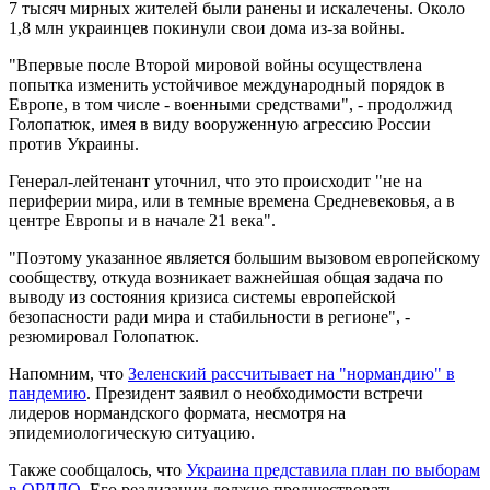
7 тысяч мирных жителей были ранены и искалечены. Около
1,8 млн украинцев покинули свои дома из-за войны.
"Впервые после Второй мировой войны осуществлена ​​
попытка изменить устойчивое международный порядок в
Европе, в том числе - военными средствами", - продолжид
Голопатюк, имея в виду вооруженную агрессию России
против Украины.
Генерал-лейтенант уточнил, что это происходит "не на
периферии мира, или в темные времена Средневековья, а в
центре Европы и в начале 21 века".
"Поэтому указанное является большим вызовом европейскому
сообществу, откуда возникает важнейшая общая задача по
выводу из состояния кризиса системы европейской
безопасности ради мира и стабильности в регионе", -
резюмировал Голопатюк.
Напомним, что
Зеленский рассчитывает на "нормандию" в
пандемию
. Президент заявил о необходимости встречи
лидеров нормандского формата, несмотря на
эпидемиологическую ситуацию.
Также сообщалось, что
Украина представила план по выборам
в ОРДЛО
. Его реализации должно предшествовать