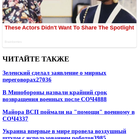
ЧИТАЙТЕ ТАКЖЕ
Зеленский сделал заявление о мирных
переговорах
27036
В Минобороны назвали крайний срок
возвращения военных после СОЧ
4888
Майора ВСП поймали на "помощи" военному в
СОЧ
4337
Украина впервые в мире провела воздушный
штурм с использованием роботов
3985