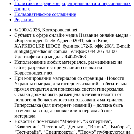
Политика в сфере конфиденциальности и персональных
данных
Пользовательское соглашение
Редакция
© 2000-2026, Korrespondent.net
Субъект в сфере онлайн-медиа Название онлайн-медиа -
«КореспонденТ.net» Адрес: 02091, місто Київ,
ХАРКІВСЬКЕ ШОСЕ, будинок 172-Б, офіс 208/1 E-mail:
sunlight@mediadim.com.ua
Телефон: 044-205-43-00
Идентификатор медиа - R40-06068
Использование любых материалов, размещённых на
сайте, разрешается при условии ссылки на
Корреспондент.net.
При копировании материалов со страницы «Новости
Украины и мира», для интернет-изданий – обязательна
прямая открытая для поисковых систем гиперссылка.
Ссылка должна быть размещена в независимости от
полного либо частичного использования материалов.
Гиперссылка (для интернет- изданий) – должна быть
размещена в подзаголовке или в первом абзаце
материала.
Новости с пометками "Мнение", "Экспертиза",
"Заявление", "Регионы", "Деньги", "Власть", "Выборы",
"Тест-драйв", "Спецпроекты", "Промо" публикуются на