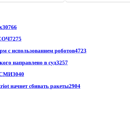
х
30766
 СОЧ
7275
рм с использованием роботов
4723
кого направлено в суд
3257
- СМИ
3040
triot начнет сбивать ракеты
2904