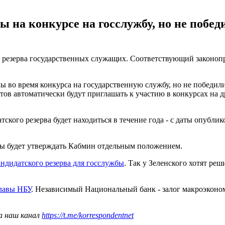
 на конкурсе на госслужбу, но не побед
о резерва государственных служащих. Соответствующий законопр
ы во время конкурса на государственную службу, но не победили,
стов автоматически будут приглашать к участию в конкурсах на
ского резерва будет находиться в течение года - с даты опубли
зы будет утверждать Кабмин отдельным положением.
андидатского резерва для госслужбы
. Так у Зеленского хотят ре
главы НБУ
. Независимый Национальный банк - залог макроэконом
а наш канал
https://t.me/korrespondentnet