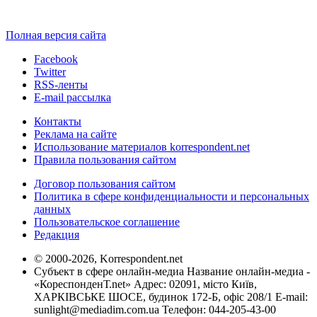
Полная версия сайта
Facebook
Twitter
RSS-ленты
E-mail рассылка
Контакты
Реклама на сайте
Использование материалов korrespondent.net
Правила пользования сайтом
Договор пользования сайтом
Политика в сфере конфиденциальности и персональных
данных
Пользовательское соглашение
Редакция
© 2000-2026, Korrespondent.net
Субъект в сфере онлайн-медиа Название онлайн-медиа -
«КореспонденТ.net» Адрес: 02091, місто Київ,
ХАРКІВСЬКЕ ШОСЕ, будинок 172-Б, офіс 208/1 E-mail:
sunlight@mediadim.com.ua
Телефон: 044-205-43-00