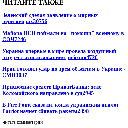
ЧИТАЙТЕ ТАКЖЕ
Зеленский сделал заявление о мирных
переговорах
30756
Майора ВСП поймали на "помощи" военному в
СОЧ
7246
Украина впервые в мире провела воздушный
штурм с использованием роботов
4720
Иран готовил удар по трем объектам в Украине -
СМИ
3037
Присвоение средств ПриватБанка: дело
Коломойского направлено в суд
2945
В Fire Point сказали, когда украинский аналог
Patriot начнет сбивать ракеты
2898
Читать комментарии