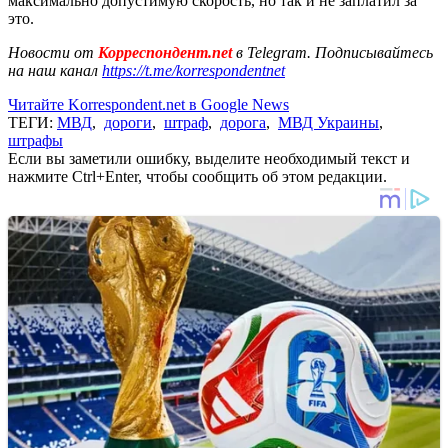
максимально допустимую скорость, но так и не заплатил за
это.
Новости от
Корреспондент.net
в Telegram. Подписывайтесь
на наш канал
https://t.me/korrespondentnet
Читайте Korrespondent.net в Google News
ТЕГИ:
МВД
,
дороги
,
штраф
,
дорога
,
МВД Украины
,
штрафы
Если вы заметили ошибку, выделите необходимый текст и
нажмите Ctrl+Enter, чтобы сообщить об этом редакции.