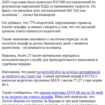
2020 года нами было вынесено 833 949 постановлений по
результатам нарушений ПДД за превышение скорости. По
факту составления этих постановлений 645 526 уже
оплачены", - сказал Билошицкий.
Он добавил, что 77% водителей, нарушающих правила,
платят штрафы, и можно говорить о том, что это высокий
уровень ответственности водителей.
Также чиновник напомнил о льготном периоде: если
оплатить штраф за десять банковских дней с момента
вынесения, - оплачивается половина.
Наконец, более 25 тысяч материалов передано в
исполнительную службу для принудительного взыскания в
судебном порядке.
Напомним, что ранее
водителей фур за неделю оштрафовали
за перегруз на 3 млн грн
. Самый крупный штраф в €5710,5
выписан водителю грузовика MAN с весом 77,27 т при норме
40 т.
Также сообщалось, что
нардеп нарушил ПДД 60 раз за 50 дней
и не оплатил ни одного штрафа
. Bihus.info выяснили, что
Антон Яценко из группы За будущее в три раза превышал