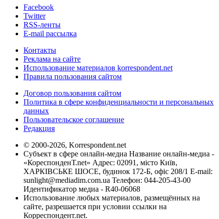
Facebook
Twitter
RSS-ленты
E-mail рассылка
Контакты
Реклама на сайте
Использование материалов korrespondent.net
Правила пользования сайтом
Договор пользования сайтом
Политика в сфере конфиденциальности и персональных
данных
Пользовательское соглашение
Редакция
© 2000-2026, Korrespondent.net
Субъект в сфере онлайн-медиа Название онлайн-медиа -
«КореспонденТ.net» Адрес: 02091, місто Київ,
ХАРКІВСЬКЕ ШОСЕ, будинок 172-Б, офіс 208/1 E-mail:
sunlight@mediadim.com.ua
Телефон: 044-205-43-00
Идентификатор медиа - R40-06068
Использование любых материалов, размещённых на
сайте, разрешается при условии ссылки на
Корреспондент.net.