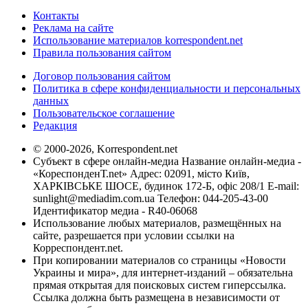
Контакты
Реклама на сайте
Использование материалов korrespondent.net
Правила пользования сайтом
Договор пользования сайтом
Политика в сфере конфиденциальности и персональных
данных
Пользовательское соглашение
Редакция
© 2000-2026, Korrespondent.net
Субъект в сфере онлайн-медиа Название онлайн-медиа -
«КореспонденТ.net» Адрес: 02091, місто Київ,
ХАРКІВСЬКЕ ШОСЕ, будинок 172-Б, офіс 208/1 E-mail:
sunlight@mediadim.com.ua
Телефон: 044-205-43-00
Идентификатор медиа - R40-06068
Использование любых материалов, размещённых на
сайте, разрешается при условии ссылки на
Корреспондент.net.
При копировании материалов со страницы «Новости
Украины и мира», для интернет-изданий – обязательна
прямая открытая для поисковых систем гиперссылка.
Ссылка должна быть размещена в независимости от