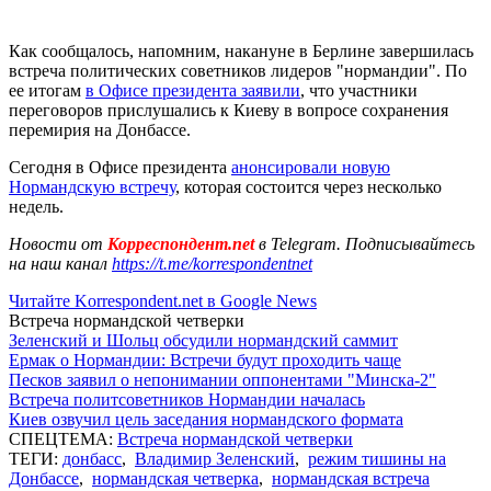
Как сообщалось, напомним, накануне в Берлине завершилась
встреча политических советников лидеров "нормандии". По
ее итогам
в Офисе президента заявили
, что участники
переговоров прислушались к Киеву в вопросе сохранения
перемирия на Донбассе.
Сегодня в Офисе президента
анонсировали новую
Нормандскую встречу
, которая состоится через несколько
недель.
Новости от
Корреспондент.net
в Telegram. Подписывайтесь
на наш канал
https://t.me/korrespondentnet
Читайте Korrespondent.net в Google News
Встреча нормандской четверки
Зеленский и Шольц обсудили нормандский саммит
Ермак о Нормандии: Встречи будут проходить чаще
Песков заявил о непонимании оппонентами "Минска-2"
Встреча политсоветников Нормандии началась
Киев озвучил цель заседания нормандского формата
СПЕЦТЕМА:
Встреча нормандской четверки
ТЕГИ:
донбасс
,
Владимир Зеленский
,
режим тишины на
Донбассе
,
нормандская четверка
,
нормандская встреча