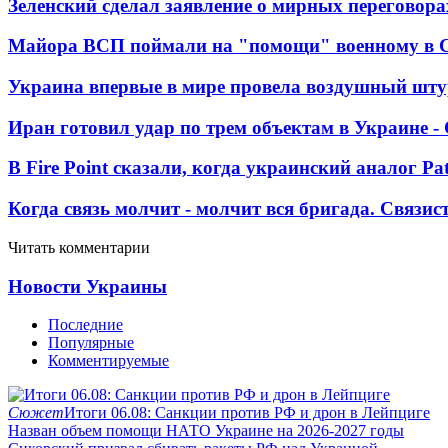
Зеленский сделал заявление о мирных переговора
Майора ВСП поймали на "помощи" военному в
Украина впервые в мире провела воздушный шту
Иран готовил удар по трем объектам в Украине 
В Fire Point сказали, когда украинский аналог Pa
Когда связь молчит - молчит вся бригада. Связи
Читать комментарии
Новости Украины
Последние
Популярные
Комментируемые
Сюжет
Итоги 06.08: Санкции против РФ и дрон в Лейпциге
Назван объем помощи НАТО Украине на 2026-2027 годы