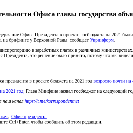
ельности Офиса главы государства объя
держание Офиса Президента в проекте госбюджета на 2021 были 
я, на брифинге у Верховной Рады, сообщает
Укринформ
.
диспропорцию в заработных платах в различных министерствах,
 Президента, это решение было принято, потому что мы видели 
а президента в проекте бюджета на 2021 год
возросло почти на 
на 2021 год
. Глава Минфина назвал госбюджет на следующий го
а наш канал
https://t.me/korrespondentnet
джет
,
Офис президента
те Ctrl+Enter, чтобы сообщить об этом редакции.