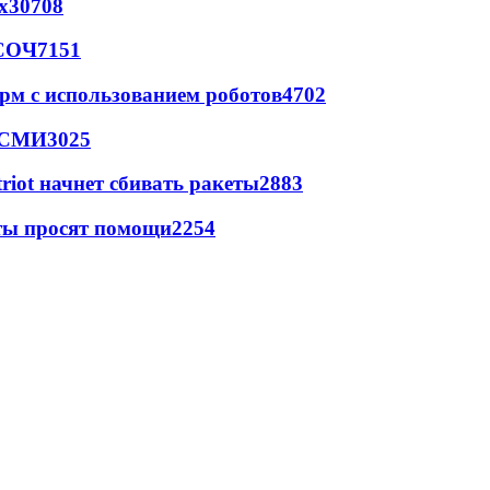
х
30708
 СОЧ
7151
рм с использованием роботов
4702
- СМИ
3025
triot начнет сбивать ракеты
2883
сты просят помощи
2254