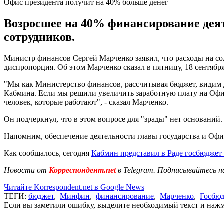
Офис президента получит на 40% больше денег
Возросшее на 40% финансирование деят
сотрудников.
Министр финансов Сергей Марченко заявил, что расходы на со
диспропорция. Об этом Марченко сказал в пятницу, 18 сентябр
"Мы как Министерство финансов, рассчитывая бюджет, видим 
Кабмина. Если мы решили увеличить заработную плату на Офис
человек, которые работают", - сказал Марченко.
Он подчеркнул, что в этом вопросе для "зрады" нет оснований.
Напомним, обеспечение деятельности главы государства и Офис
Как сообщалось, сегодня
Кабмин представил в Раде госбюджет 
Новости от
Корреспондент.net
в Telegram. Подписывайтесь н
Читайте Korrespondent.net в Google News
ТЕГИ:
бюджет
,
Минфин
,
финансирование
,
Марченко
,
Госбю
Если вы заметили ошибку, выделите необходимый текст и нажми