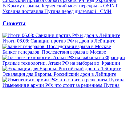
Сикорский призвал сбивать ракеты РФ над Украиной
В Крыму взрывы, Керченский мост перекрыт - OSINT
Украина поставила Путина перед дилеммой - СМИ
Сюжеты
Итоги 06.08: Санкции против РФ и дрон в Лейпциге
Банкет генералов. Последствия взрыва в Москве
Грязные технологии. Атаки РФ на выборы во Франции
Эскалация для Европы. Российский дрон в Лейпциге
Изменения в армии РФ: что стоит за решением Путина