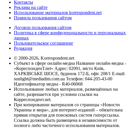
Контакты
Реклама на сайте
Использование материалов korrespondent.net
Правила пользования сайтом
Договор пользования сайтом
Политика в сфере конфиденциальности и персональных
данных
Пользовательское соглашение
Редакция
© 2000-2026, Korrespondent.net
Субъект в сфере онлайн-медиа Название онлайн-медиа -
«КореспонденТ.net» Адрес: 02091, місто Київ,
ХАРКІВСЬКЕ ШОСЕ, будинок 172-Б, офіс 208/1 E-mail:
sunlight@mediadim.com.ua
Телефон: 044-205-43-00
Идентификатор медиа - R40-06068
Использование любых материалов, размещённых на
сайте, разрешается при условии ссылки на
Корреспондент.net.
При копировании материалов со страницы «Новости
Украины и мира», для интернет-изданий – обязательна
прямая открытая для поисковых систем гиперссылка.
Ссылка должна быть размещена в независимости от
полного либо частичного использования материалов.