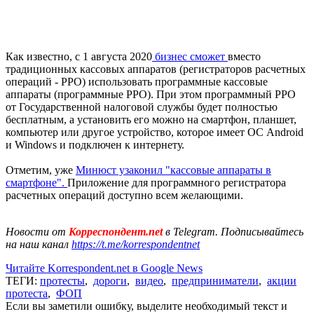
Как известно, с 1 августа 2020
бизнес сможет
вместо
традиционных кассовых аппаратов (регистраторов расчетных
операций - РРО) использовать программные кассовые
аппараты (программные РРО). При этом программный РРО
от Государственной налоговой службы будет полностью
бесплатным, а установить его можно на смартфон, планшет,
компьютер или другое устройство, которое имеет ОС Android
и Windows и подключен к интернету.
Отметим, уже
Минюст узаконил "кассовые аппараты в
смартфоне".
Приложение для программного регистратора
расчетных операций доступно всем желающими.
Новости от
Корреспондент.net
в Telegram. Подписывайтесь
на наш канал
https://t.me/korrespondentnet
Читайте Korrespondent.net в Google News
ТЕГИ:
протесты
,
дороги
,
видео
,
предприниматели
,
акции
протеста
,
ФОП
Если вы заметили ошибку, выделите необходимый текст и