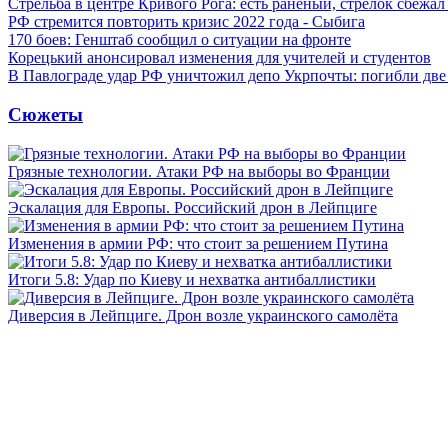
Стрельба в центре Кривого Рога: есть раненый, стрелок сбежа
РФ стремится повторить кризис 2022 года - Сыбига
170 боев: Генштаб сообщил о ситуации на фронте
Корецький анонсировал изменения для учителей и студентов
В Павлограде удар РФ уничтожил депо Укрпочты: погибли дв
Сюжеты
Грязные технологии. Атаки РФ на выборы во Франции
Эскалация для Европы. Российский дрон в Лейпциге
Изменения в армии РФ: что стоит за решением Путина
Итоги 5.8: Удар по Киеву и нехватка антибаллистики
Диверсия в Лейпциге. Дрон возле украинского самолёта