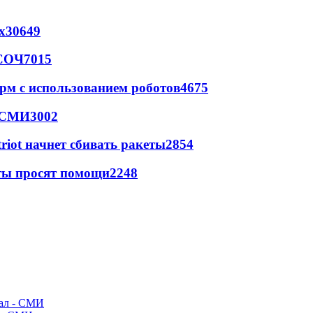
х
30649
 СОЧ
7015
рм с использованием роботов
4675
- СМИ
3002
triot начнет сбивать ракеты
2854
сты просят помощи
2248