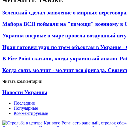
Зеленский сделал заявление о мирных переговора
Майора ВСП поймали на "помощи" военному в
Украина впервые в мире провела воздушный шту
Иран готовил удар по трем объектам в Украине 
В Fire Point сказали, когда украинский аналог Pa
Когда связь молчит - молчит вся бригада. Связи
Читать комментарии
Новости Украины
Последние
Популярные
Комментируемые