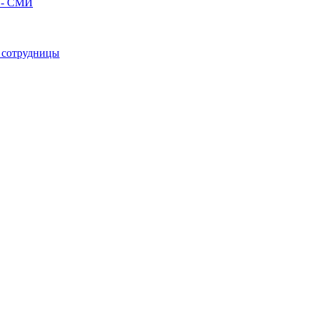
л - СМИ
е сотрудницы