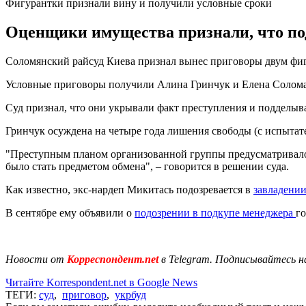
Фигурантки признали вину и получили условные сроки
Оценщики имущества признали, что по
Соломянский райсуд Киева признал вынес приговоры двум фиг
Условные приговоры получили Алина Гринчук и Елена Солома.
Суд признал, что они укрывали факт преступления и подделы
Гринчук осуждена на четыре года лишения свободы (с испытател
"Преступным планом организованной группы предусматривало
было стать предметом обмена", – говорится в решении суда.
Как известно, экс-нардеп Микитась подозревается в
завладени
В сентябре ему объявили о
подозрении в подкупе менеджера
г
Новости от
Корреспондент.net
в Telegram. Подписывайтесь н
Читайте Korrespondent.net в Google News
ТЕГИ:
суд
,
приговор
,
укрбуд