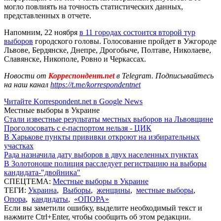
могло повлиять на точность статистических данных,
представленных в отчете.
Напомним, 22 ноября
в 11 городах состоится второй тур
выборов
городского головы. Голосование пройдет в Ужгороде
Львове, Бердянске, Днепре, Дрогобыче, Полтаве, Николаеве,
Славянске, Никополе, Ровно и Черкассах.
Новости от
Корреспондент.net
в Telegram. Подписывайтесь
на наш канал
https://t.me/korrespondentnet
Читайте Korrespondent.net в Google News
Местные выборы в Украине
Стали известные результаты местных выборов на Львовщине
Проголосовать с е-паспортом нельзя - ЦИК
В Харькове пункты прививки откроют на избирательных
участках
Рада назначила дату выборов в двух населенных пунктах
В Золотоноше полиция расследует регистрацию на выборы
кандидата-"двойника"
СПЕЦТЕМА:
Местные выборы в Украине
ТЕГИ:
Украина
,
Выборы
,
женщины
,
местные выборы
,
Опора
,
кандидаты
,
«ОПОРА»
Если вы заметили ошибку, выделите необходимый текст и
нажмите Ctrl+Enter, чтобы сообщить об этом редакции.