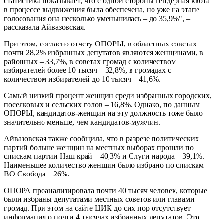
статистика показывает, что с одной стороны гендерная квота
в процессе выдвижения была обеспечена, но уже на этапе
голосования она несколько уменьшилась – до 35,9%", –
рассказала Айвазовская.
При этом, согласно отчету ОПОРЫ, в областных советах
почти 28,2% избранных депутатов являются женщинами, в
районных – 33,7%, в советах громад с количеством
избирателей более 10 тысяч – 32,8%, в громадах с
количеством избирателей до 10 тысяч – 41,6%.
Самый низкий процент женщин среди избранных городских,
поселковых и сельских голов – 16,8%. Однако, по данным
ОПОРЫ, кандидатов-женщин на эту должность тоже было
значительно меньше, чем кандидатов-мужчин.
Айвазовская также сообщила, что в разрезе политических
партий больше женщин на местных выборах прошли по
спискам партии Наш край – 40,3% и Слуги народа – 39,1%.
Наименьшее количество женщин было избрано по спискам
ВО Свобода – 26%.
ОПОРА проанализировала почти 40 тысяч человек, которые
были избраны депутатами местных советов или главами
громад. При этом на сайте ЦИК до сих пор отсутствует
информация о почти 4 тысячах избранных депутатов. Это