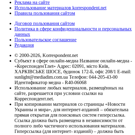
Реклама на сайте
Использование материалов korrespondent.net
Правила пользования сайтом
Договор пользования сайтом
Политика в сфере конфиденциальности и персональных
данных
Пользовательское соглашение
Редакция
© 2000-2026, Korrespondent.net
Субъект в сфере онлайн-медиа Название онлайн-медиа -
«КореспонденТ.net» Адрес: 02091, місто Київ,
ХАРКІВСЬКЕ ШОСЕ, будинок 172-Б, офіс 208/1 E-mail:
sunlight@mediadim.com.ua
Телефон: 044-205-43-00
Идентификатор медиа - R40-06068
Использование любых материалов, размещённых на
сайте, разрешается при условии ссылки на
Корреспондент.net.
При копировании материалов со страницы «Новости
Украины и мира», для интернет-изданий – обязательна
прямая открытая для поисковых систем гиперссылка.
Ссылка должна быть размещена в независимости от
полного либо частичного использования материалов.
Гиперссылка (для интернет- изданий) – должна быть