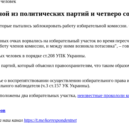
 человек
ной из политических партий и четверо с
торые пытались заблокировать работу избирательной комиссии.
ных очках ворвались на избирательный участок во время пересч
оту членов комиссии, и между ними возникла потасовка", – го
ых человек в порядке ст.208 УПК Украины.
партий, который объяснил правоохранителям, что таким образом
ье о воспрепятствовании осуществлению избирательного права и
ьного наблюдателя (ч.3 ст.157 УК Украины).
асположены два избирательных участка,
неизвестные прокололи к
ров
а наш канал
https://t.me/korrespondentnet