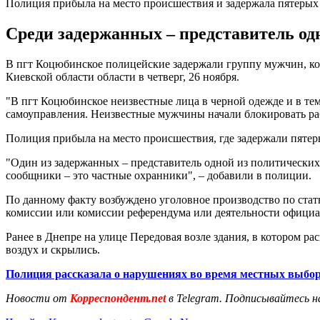
Полиция прибыла на место происшествия и задержала пятерых
Среди задержанных – представитель од
В пгт Коцюбинское полицейские задержали группу мужчин, ко
Киевской области области в четверг, 26 ноября.
"В пгт Коцюбинское неизвестные лица в черной одежде и в тем
самоуправления. Неизвестные мужчины начали блокировать раб
Полиция прибыла на место происшествия, где задержали пятер
"Один из задержанных – представитель одной из политических 
сообщники – это частные охранники", – добавили в полиции.
По данному факту возбуждено уголовное производство по стат
комиссии или комиссии референдума или деятельности официал
Ранее в Днепре на улице Передовая возле здания, в котором р
воздух и скрылись.
Полиция рассказала о нарушениях во время местных выбо
Новости от
Корреспондент.net
в Telegram. Подписывайтесь н