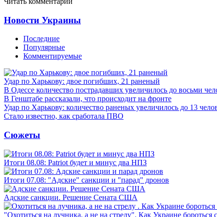
Читать комментарии
Новости Украины
Последние
Популярные
Комментируемые
Удар по Харькову: двое погибших, 21 раненый
В Одессе количество пострадавших увеличилось до восьми чел
В Генштабе рассказали, что происходит на фронте
Удар по Харькову: количество раненых увеличилось до 13 чело
Стало известно, как сработала ПВО
Сюжеты
Итоги 08.08: Patriot будет и минус два НПЗ
Итоги 07.08: "Адские" санкции и "парад" дронов
Адские санкции. Решение Сената США
"Охотиться на лучника, а не на стрелу". Как Украине бороться 