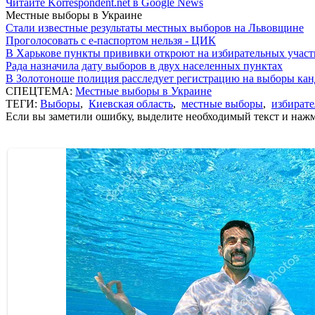
Читайте Korrespondent.net в Google News
Местные выборы в Украине
Стали известные результаты местных выборов на Львовщине
Проголосовать с е-паспортом нельзя - ЦИК
В Харькове пункты прививки откроют на избирательных участ
Рада назначила дату выборов в двух населенных пунктах
В Золотоноше полиция расследует регистрацию на выборы кан
СПЕЦТЕМА:
Местные выборы в Украине
ТЕГИ:
Выборы
,
Киевская область
,
местные выборы
,
избирате
Если вы заметили ошибку, выделите необходимый текст и нажми