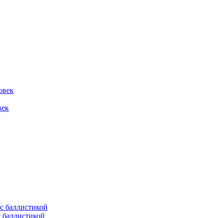
овек
век
с баллистикой