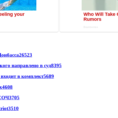
Донбасса
26523
кого направлено в суд
8395
 входит в комплект
5689
х
4608
 СОЧ
3705
riot
3510