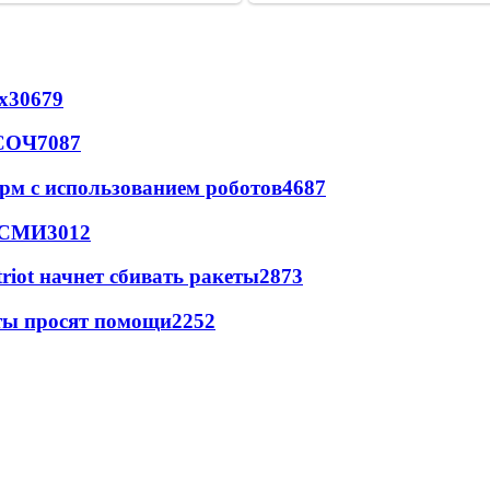
х
30679
 СОЧ
7087
рм с использованием роботов
4687
- СМИ
3012
triot начнет сбивать ракеты
2873
сты просят помощи
2252