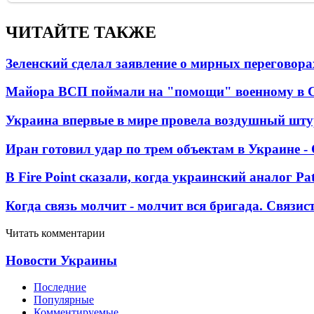
ЧИТАЙТЕ ТАКЖЕ
Зеленский сделал заявление о мирных переговора
Майора ВСП поймали на "помощи" военному в
Украина впервые в мире провела воздушный шту
Иран готовил удар по трем объектам в Украине 
В Fire Point сказали, когда украинский аналог Pa
Когда связь молчит - молчит вся бригада. Связи
Читать комментарии
Новости Украины
Последние
Популярные
Комментируемые