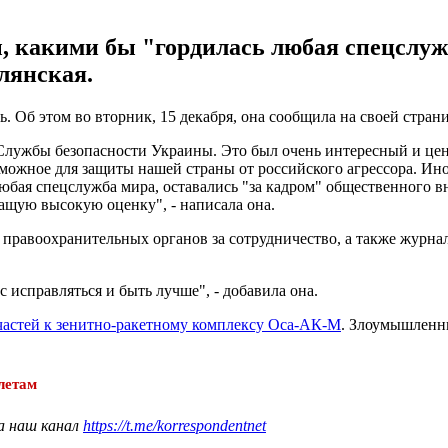
 какими бы "гордилась любая спецслужб
лянская.
 Об этом во вторник, 15 декабря, она сообщила на своей стран
лужбы безопасности Украины. Это был очень интересный и ценн
ожное для защиты нашей страны от российского агрессора. Иног
бая спецслужба мира, оставались "за кадром" общественного вн
жащую высокую оценку", - написала она.
х правоохранительных органов за сотрудничество, а также журн
с исправляться и быть лучше", - добавила она.
частей к зенитно-ракетному комплексу Оса-АК-М
. Злоумышленн
летам
а наш канал
https://t.me/korrespondentnet