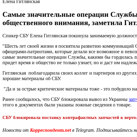
Елена Гитлянская
Самые значительные операции Службы,
общественного внимания, заметила Гит
Спикер СБУ Елена Гитлянская покинула занимаемую должность.
"Шесть лет своей жизни я посвятила развитию коммуникаций С
офицерами-патриотами, которые делали все возможное и невозм
самые значительные операции Службы, какими бы гордилась лю
придет время и общество не только узнает, но и даст им надле
Гитлянская поблагодарила своих коллег и партнеров из други
хорошие материалы об СБУ.
"Да и за острые критические материалы тоже - это побудило на
Ранее сообщалось, что СБУ блокировала вывоз из Украины
зап
этого в документах были указаны ложные сведения о товаре.
СБУ блокировала поставку контрафактных запчастей к верто
Новости от
Корреспондент.net
в Telegram. Подписывайтесь н