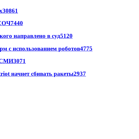
х
30861
 СОЧ
7440
кого направлено в суд
5120
рм с использованием роботов
4775
- СМИ
3071
triot начнет сбивать ракеты
2937