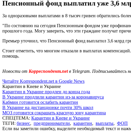
Пенсионный фонд выплатил уже 3,6 мл
За одноразовыми выплатами в 8 тысяч гривен обратились боле
"По состоянию на сегодня Пенсионным фондом уже профинансир
прошлого года. Могу заверить, что эти граждане получат прич
Премьер уточнил, что Пенсионный фонд выплатил 3,6 млрд гр
Стоит отметить, что многим отказали в выплатах компенсаций
помощь.
Новости от
Корреспондент.net
в Telegram. Подписывайтесь н
Читайте Korrespondent.net в Google News
Карантин в Киеве и Украине
Карантин в Украине продлен до конца года
В Украине продлили карантин из-за коронавируса
Кабмин готовится ослабить карантин
В Украине на дистанционке почти 30% школ
МОЗ готовится сокращать красную зону карантина
СПЕЦТЕМА:
Карантин в Киеве и Украине
ТЕГИ:
бизнес
,
предприниматели
,
карантин
,
выплаты
,
ФОП
Если вы заметили ошибку, выделите необходимый текст и нажми