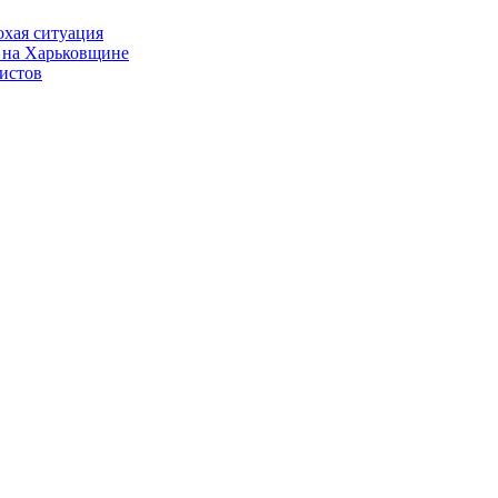
охая ситуация
 на Харьковщине
истов