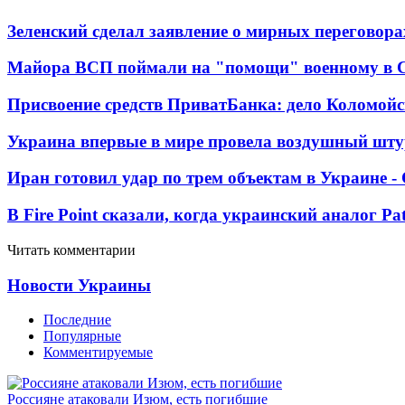
Зеленский сделал заявление о мирных переговора
Майора ВСП поймали на "помощи" военному в
Присвоение средств ПриватБанка: дело Коломойс
Украина впервые в мире провела воздушный шту
Иран готовил удар по трем объектам в Украине 
В Fire Point сказали, когда украинский аналог Pa
Читать комментарии
Новости Украины
Последние
Популярные
Комментируемые
Россияне атаковали Изюм, есть погибшие