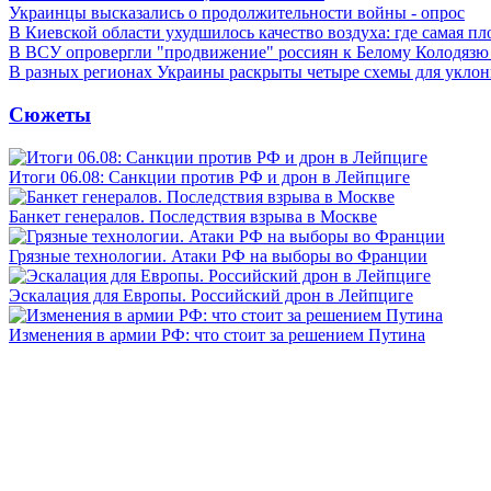
Украинцы высказались о продолжительности войны - опрос
В Киевской области ухудшилось качество воздуха: где самая пл
В ВСУ опровергли "продвижение" россиян к Белому Колодязю
В разных регионах Украины раскрыты четыре схемы для уклон
Сюжеты
Итоги 06.08: Санкции против РФ и дрон в Лейпциге
Банкет генералов. Последствия взрыва в Москве
Грязные технологии. Атаки РФ на выборы во Франции
Эскалация для Европы. Российский дрон в Лейпциге
Изменения в армии РФ: что стоит за решением Путина