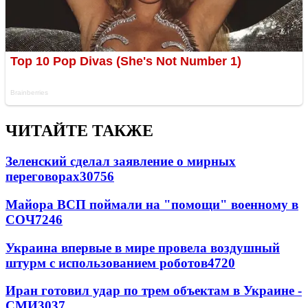
ЧИТАЙТЕ ТАКЖЕ
Зеленский сделал заявление о мирных
переговорах
30756
Майора ВСП поймали на "помощи" военному в
СОЧ
7246
Украина впервые в мире провела воздушный
штурм с использованием роботов
4720
Иран готовил удар по трем объектам в Украине -
СМИ
3037