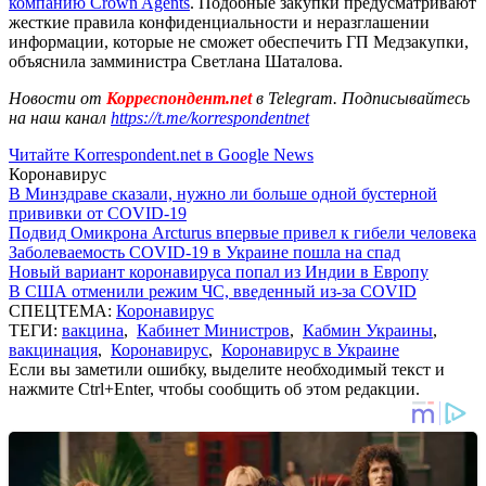
компанию Crown Agents
. Подобные закупки предусматривают
жесткие правила конфиденциальности и неразглашении
информации, которые не сможет обеспечить ГП Медзакупки,
объяснила замминистра Светлана Шаталова.
Новости от
Корреспондент.net
в Telegram. Подписывайтесь
на наш канал
https://t.me/korrespondentnet
Читайте Korrespondent.net в Google News
Коронавирус
В Минздраве сказали, нужно ли больше одной бустерной
прививки от COVID-19
Подвид Омикрона Arcturus впервые привел к гибели человека
Заболеваемость COVID-19 в Украине пошла на спад
Новый вариант коронавируса попал из Индии в Европу
В США отменили режим ЧС, введенный из-за COVID
СПЕЦТЕМА:
Коронавирус
ТЕГИ:
вакцина
,
Кабинет Министров
,
Кабмин Украины
,
вакцинация
,
Коронавирус
,
Коронавирус в Украине
Если вы заметили ошибку, выделите необходимый текст и
нажмите Ctrl+Enter, чтобы сообщить об этом редакции.