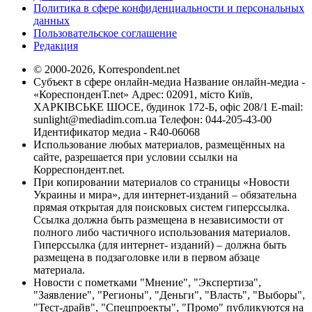
Политика в сфере конфиденциальности и персональных
данных
Пользовательское соглашение
Редакция
© 2000-2026, Korrespondent.net
Субъект в сфере онлайн-медиа Название онлайн-медиа -
«КореспонденТ.net» Адрес: 02091, місто Київ,
ХАРКІВСЬКЕ ШОСЕ, будинок 172-Б, офіс 208/1 E-mail:
sunlight@mediadim.com.ua
Телефон: 044-205-43-00
Идентификатор медиа - R40-06068
Использование любых материалов, размещённых на
сайте, разрешается при условии ссылки на
Корреспондент.net.
При копировании материалов со страницы «Новости
Украины и мира», для интернет-изданий – обязательна
прямая открытая для поисковых систем гиперссылка.
Ссылка должна быть размещена в независимости от
полного либо частичного использования материалов.
Гиперссылка (для интернет- изданий) – должна быть
размещена в подзаголовке или в первом абзаце
материала.
Новости с пометками "Мнение", "Экспертиза",
"Заявление", "Регионы", "Деньги", "Власть", "Выборы",
"Тест-драйв", "Спецпроекты", "Промо" публикуются на