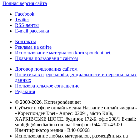
Полная версия сайта
Facebook
Twitter
RSS-ленты
E-mail рассылка
Контакты
Реклама на сайте
Использование материалов korrespondent.net
Правила пользования сайтом
Договор пользования сайтом
Политика в сфере конфиденциальности и персональных
данных
Пользовательское соглашение
Редакция
© 2000-2026, Korrespondent.net
Субъект в сфере онлайн-медиа Название онлайн-медиа -
«КореспонденТ.net» Адрес: 02091, місто Київ,
ХАРКІВСЬКЕ ШОСЕ, будинок 172-Б, офіс 208/1 E-mail:
sunlight@mediadim.com.ua
Телефон: 044-205-43-00
Идентификатор медиа - R40-06068
Использование любых материалов, размещённых на