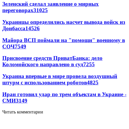
Зеленский сделал заявление о мирных
переговорах
31025
Украинцы определились насчет вывода войск из
Донбасса
14526
Майора ВСП поймали на "помощи" военному в
СОЧ
7549
Присвоение средств ПриватБанка: дело
Коломойского направлено в суд
7255
Украина впервые в мире провела воздушный
штурм с использованием роботов
4825
Иран готовил удар по трем объектам в Украине -
СМИ
3149
Читать комментарии