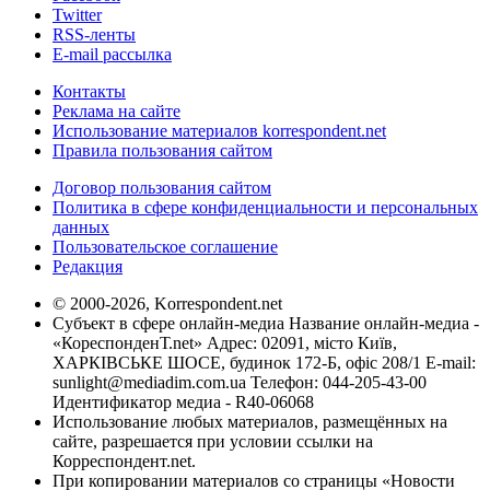
Twitter
RSS-ленты
E-mail рассылка
Контакты
Реклама на сайте
Использование материалов korrespondent.net
Правила пользования сайтом
Договор пользования сайтом
Политика в сфере конфиденциальности и персональных
данных
Пользовательское соглашение
Редакция
© 2000-2026, Korrespondent.net
Субъект в сфере онлайн-медиа Название онлайн-медиа -
«КореспонденТ.net» Адрес: 02091, місто Київ,
ХАРКІВСЬКЕ ШОСЕ, будинок 172-Б, офіс 208/1 E-mail:
sunlight@mediadim.com.ua
Телефон: 044-205-43-00
Идентификатор медиа - R40-06068
Использование любых материалов, размещённых на
сайте, разрешается при условии ссылки на
Корреспондент.net.
При копировании материалов со страницы «Новости