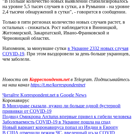
"В Польше количество новых выявлений стабилизировалось
на уровне 5,5 тысяч случаев в сутки, а в Румынии - на уровне
2,4 тысячи обнаружений в сутки", - говорится в сообщении.
Только в пяти регионах количество новых случаев растет, в
остальных - снижаться. Рост наблюдается в Винницкой,
Житомирской, Закарпатской, Ивано-Франковской и
Черновицкой областях.
Напомним, за минувшие сутки
в Украине 2332 новых случая
COVID-19
. При этом выздоровели за день больше украинцев,
чем заболели.
Новости от
Корреспондент.net
в Telegram. Подписывайтесь
на наш канал
https://t.me/korrespondentnet
Читайте Korrespondent.net в Google News
Коронавирус
В Минздраве сказали, нужно ли больше одной бустерной
прививки от COVID-19
Подвид Омикрона Arcturus впервые привел к гибели человека
Заболеваемость COVID-19 в Украине пошла на спад
Новый вариант коронавируса попал из Индии в Европу
В США отменили режим ЧС, введенный из-за COVID