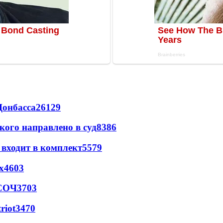
Донбасса
26129
кого направлено в суд
8386
 входит в комплект
5579
х
4603
 СОЧ
3703
riot
3470