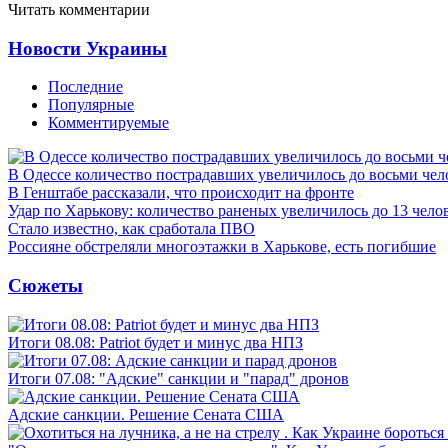
Читать комментарии
Новости Украины
Последние
Популярные
Комментируемые
В Одессе количество пострадавших увеличилось до восьми чел
В Генштабе рассказали, что происходит на фронте
Удар по Харькову: количество раненых увеличилось до 13 чело
Стало известно, как сработала ПВО
Россияне обстреляли многоэтажки в Харькове, есть погибшие
Сюжеты
Итоги 08.08: Patriot будет и минус два НПЗ
Итоги 07.08: "Адские" санкции и "парад" дронов
Адские санкции. Решение Сената США