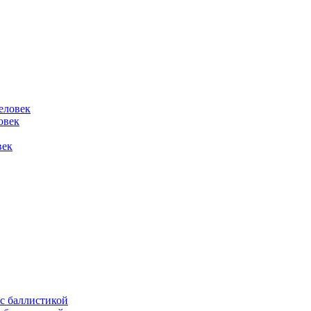
овек
век