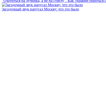
"Охотиться на лучника, а не на стрелу". Как Украине бороться 
Загадочный звук напугал Москву: что это было