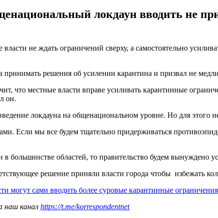
щенациональный локдаун вводить не прид
ласти не ждать ограничений сверху, а самостоятельно усиливат
а принимать решения об усилении карантина и призвал не медли
ачит, что местные власти вправе усиливать карантинные ограни
л он.
введение локдауна на общенациональном уровне. Но для этого н
с с вами. Если мы все будем тщательно придерживаться противоэп
ен в большинстве областей, то правительство будем вынуждено 
ветствующее решение приняли власти города чтобы избежать ко
сти могут сами вводить более суровые карантинные ограничения
а наш канал
https://t.me/korrespondentnet