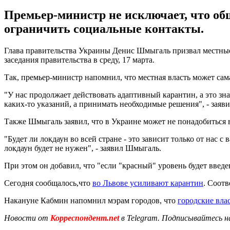
Премьер-министр не исключает, что об
ограничить социальные контакты.
Глава правительства Украины Денис Шмыгаль призвал местные в
заседания правительства в среду, 17 марта.
Так, премьер-министр напомнил, что местная власть может сам
"У нас продолжает действовать адаптивный карантин, а это зн
каких-то указаний, а принимать необходимые решения", - заяви
Также Шмыгаль заявил, что в Украине может не понадобиться 
"Будет ли локдаун во всей стране - это зависит только от на
локдаун будет не нужен", - заявил Шмыгаль.
При этом он добавил, что "если "красный" уровень будет введ
Сегодня сообщалось,что
во Львове усиливают карантин
. Соот
Накануне Кабмин напомнил мэрам городов, что
городские вла
Новости от
Корреспондент.net
в Telegram. Подписывайтесь н