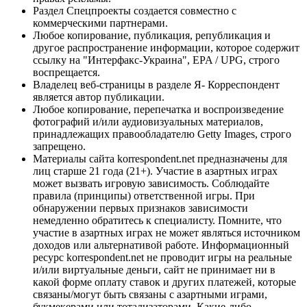
Раздел Спецпроекты создается совместно с
коммерческими партнерами.
Любое копирование, публикация, републикация и
другое распространение информации, которое содержит
ссылку на "Интерфакс-Украина", EPA / UPG, строго
воспрещается.
Владелец веб-страницы в разделе Я- Корреспондент
является автор публикации.
Любое копирование, перепечатка и воспроизведение
фотографий и/или аудиовизуальных материалов,
принадлежащих правообладателю Getty Images, строго
запрещено.
Материалы сайта korrespondent.net предназначены для
лиц старше 21 года (21+). Участие в азартных играх
может вызвать игровую зависимость. Соблюдайте
правила (принципы) ответственной игры. При
обнаружении первых признаков зависимости
немедленно обратитесь к специалисту. Помните, что
участие в азартных играх не может являться источником
доходов или альтернативой работе. Информационный
ресурс korrespondent.net не проводит игры на реальные
и/или виртуальные деньги, сайт не принимает ни в
какой форме оплату ставок и других платежей, которые
связаны/могут быть связаны с азартными играми,
букмекерами или тотализаторами. Какие-либо