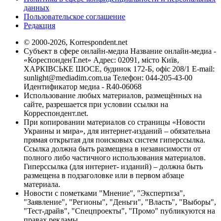
данных
Пользовательское соглашение
Редакция
© 2000-2026, Korrespondent.net
Субъект в сфере онлайн-медиа Название онлайн-медиа -
«КореспонденТ.net» Адрес: 02091, місто Київ,
ХАРКІВСЬКЕ ШОСЕ, будинок 172-Б, офіс 208/1 E-mail:
sunlight@mediadim.com.ua
Телефон: 044-205-43-00
Идентификатор медиа - R40-06068
Использование любых материалов, размещённых на
сайте, разрешается при условии ссылки на
Корреспондент.net.
При копировании материалов со страницы «Новости
Украины и мира», для интернет-изданий – обязательна
прямая открытая для поисковых систем гиперссылка.
Ссылка должна быть размещена в независимости от
полного либо частичного использования материалов.
Гиперссылка (для интернет- изданий) – должна быть
размещена в подзаголовке или в первом абзаце
материала.
Новости с пометками "Мнение", "Экспертиза",
"Заявление", "Регионы", "Деньги", "Власть", "Выборы",
"Тест-драйв", "Спецпроекты", "Промо" публикуются на
правах рекламы.