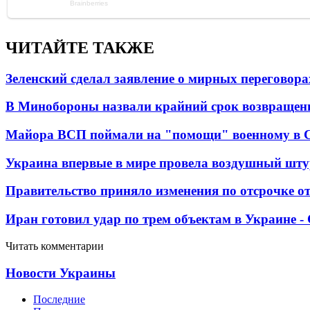
ЧИТАЙТЕ ТАКЖЕ
Зеленский сделал заявление о мирных переговора
В Минобороны назвали крайний срок возвращен
Майора ВСП поймали на "помощи" военному в
Украина впервые в мире провела воздушный шту
Правительство приняло изменения по отсрочке о
Иран готовил удар по трем объектам в Украине 
Читать комментарии
Новости Украины
Последние