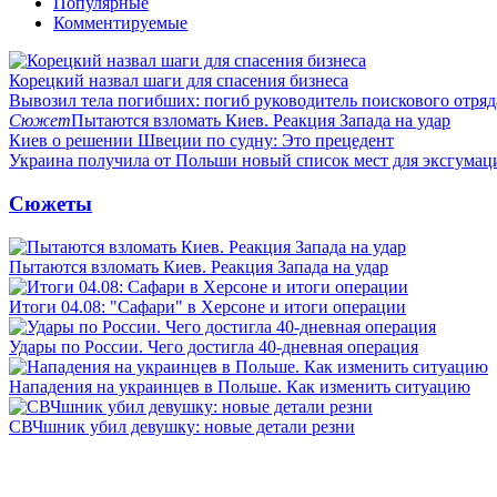
Популярные
Комментируемые
Корецкий назвал шаги для спасения бизнеса
Вывозил тела погибших: погиб руководитель поискового отря
Сюжет
Пытаются взломать Киев. Реакция Запада на удар
Киев о решении Швеции по судну: Это прецедент
Украина получила от Польши новый список мест для эксгумац
Сюжеты
Пытаются взломать Киев. Реакция Запада на удар
Итоги 04.08: "Сафари" в Херсоне и итоги операции
Удары по России. Чего достигла 40-дневная операция
Нападения на украинцев в Польше. Как изменить ситуацию
СВЧшник убил девушку: новые детали резни