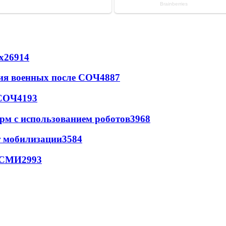
х
26914
ия военных после СОЧ
4887
 СОЧ
4193
рм с использованием роботов
3968
т мобилизации
3584
- СМИ
2993