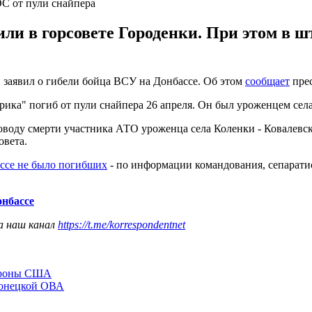
ОС от пули снайпера
или в горсовете Городенки. При этом в 
 заявил о гибели бойца ВСУ на Донбассе. Об этом
сообщает
прес
ика" погиб от пули снайпера 26 апреля. Он был уроженцем сел
воду смерти участника АТО уроженца села Коленки - Ковалевск
овета.
ссе не было погибших
- по информации командования, сепарати
онбассе
а наш канал
https://t.me/korrespondentnet
бороны США
Донецкой ОВА