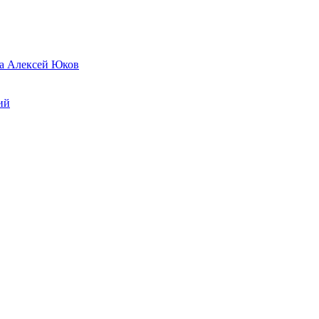
да Алексей Юков
ий