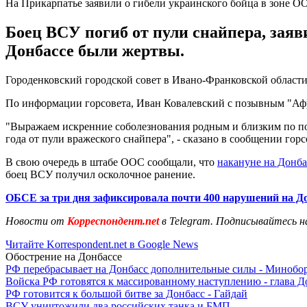
На Прикарпатье заявили о гибели украинского бойца в зоне О
Боец ВСУ погиб от пули снайпера, заяв
Донбассе были жертвы.
Городенковский городской совет в Ивано-Франковской области
По информации горсовета, Иван Ковалевский с позывным "Афр
"Выражаем искренние соболезнования родным и близким по по
года от пули вражеского снайпера", - сказано в сообщении горс
В свою очередь в штабе ООС сообщали, что
накануне на Донба
боец ВСУ получил осколочное ранение.
ОБСЕ за три дня зафиксировала почти 400 нарушений на Д
Новости от
Корреспондент.net
в Telegram. Подписывайтесь н
Читайте Korrespondent.net в Google News
Обострение на Донбассе
РФ перебрасывает на Донбасс дополнительные силы - Мино
Войска РФ готовятся к массированному наступлению - глава 
РФ готовится к большой битве за Донбасс - Гайдай
ВСУ уничтожили два российских танка и БМП