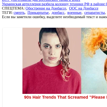
Украинская артиллерия разбила колонну техники РФ в районе 
СПЕЦТЕМА:
Обострение на Донбассе
,
ООС на Донбассе
ТЕГИ:
смерть
,
Прикарпатье
,
донбасс
,
военные
,
сепаратисты
Если вы заметили ошибку, выделите необходимый текст и нажми