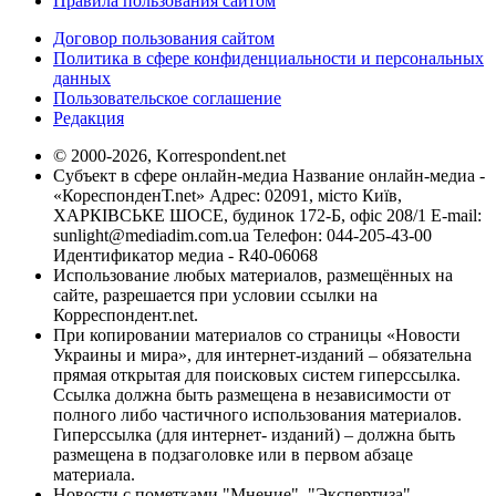
Правила пользования сайтом
Договор пользования сайтом
Политика в сфере конфиденциальности и персональных
данных
Пользовательское соглашение
Редакция
© 2000-2026, Korrespondent.net
Субъект в сфере онлайн-медиа Название онлайн-медиа -
«КореспонденТ.net» Адрес: 02091, місто Київ,
ХАРКІВСЬКЕ ШОСЕ, будинок 172-Б, офіс 208/1 E-mail:
sunlight@mediadim.com.ua
Телефон: 044-205-43-00
Идентификатор медиа - R40-06068
Использование любых материалов, размещённых на
сайте, разрешается при условии ссылки на
Корреспондент.net.
При копировании материалов со страницы «Новости
Украины и мира», для интернет-изданий – обязательна
прямая открытая для поисковых систем гиперссылка.
Ссылка должна быть размещена в независимости от
полного либо частичного использования материалов.
Гиперссылка (для интернет- изданий) – должна быть
размещена в подзаголовке или в первом абзаце
материала.
Новости с пометками "Мнение", "Экспертиза",