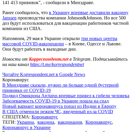
141 413 прививок", - сообщили в Минздраве.
Ранее сообщалось, что
в Украину впервые доставили вакцину
Janssen
производства компании Johnson&Johnson. Но все 500
доз будут использоваться для вакцинации работников частной
компании из США.
Напомним, 29 мая в Украине открыли
три новых центра
массовой COVID-вакцинации
– в Киеве, Одессе и Львове.
Они будут работать в выходные дни.
Новости от
Корреспондент.net
в Telegram. Подписывайтесь
на наш канал
https://t.me/korrespondentnet
Читайте Korrespondent.net в Google News
Коронавирус
В Минздраве сказали, нужно ли больше одной бустерной
прививки от COVID-19
Подвид Омикрона Arcturus впервые привел к гибели человека
Заболеваемость COVID-19 в Украине пошла на спад
Новый вариант коронавируса попал из Индии в Европу
В США отменили режим ЧС, введенный из-за COVID
СПЕЦТЕМА:
Коронавирус
ТЕГИ:
Украина
,
вакцина
,
вакцинация
,
Коронавирус
,
Коронавирус в Украине