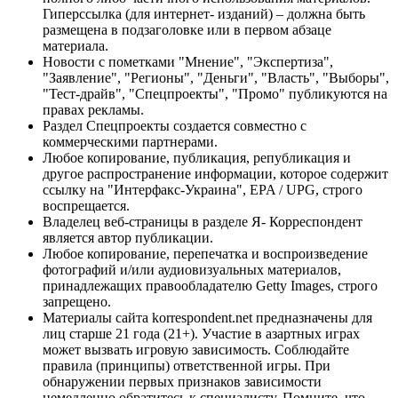
Гиперссылка (для интернет- изданий) – должна быть
размещена в подзаголовке или в первом абзаце
материала.
Новости с пометками "Мнение", "Экспертиза",
"Заявление", "Регионы", "Деньги", "Власть", "Выборы",
"Тест-драйв", "Спецпроекты", "Промо" публикуются на
правах рекламы.
Раздел Спецпроекты создается совместно с
коммерческими партнерами.
Любое копирование, публикация, републикация и
другое распространение информации, которое содержит
ссылку на "Интерфакс-Украина", EPA / UPG, строго
воспрещается.
Владелец веб-страницы в разделе Я- Корреспондент
является автор публикации.
Любое копирование, перепечатка и воспроизведение
фотографий и/или аудиовизуальных материалов,
принадлежащих правообладателю Getty Images, строго
запрещено.
Материалы сайта korrespondent.net предназначены для
лиц старше 21 года (21+). Участие в азартных играх
может вызвать игровую зависимость. Соблюдайте
правила (принципы) ответственной игры. При
обнаружении первых признаков зависимости
немедленно обратитесь к специалисту. Помните, что