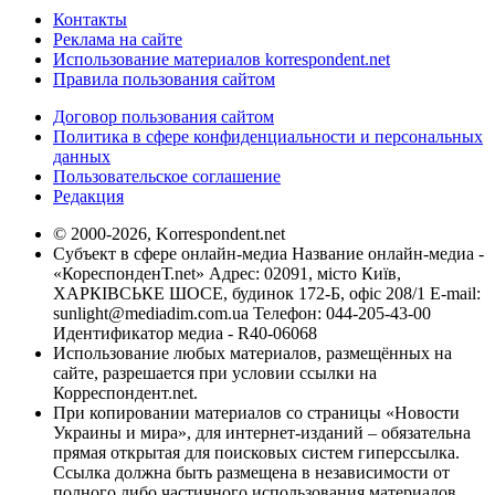
Контакты
Реклама на сайте
Использование материалов korrespondent.net
Правила пользования сайтом
Договор пользования сайтом
Политика в сфере конфиденциальности и персональных
данных
Пользовательское соглашение
Редакция
© 2000-2026, Korrespondent.net
Субъект в сфере онлайн-медиа Название онлайн-медиа -
«КореспонденТ.net» Адрес: 02091, місто Київ,
ХАРКІВСЬКЕ ШОСЕ, будинок 172-Б, офіс 208/1 E-mail:
sunlight@mediadim.com.ua
Телефон: 044-205-43-00
Идентификатор медиа - R40-06068
Использование любых материалов, размещённых на
сайте, разрешается при условии ссылки на
Корреспондент.net.
При копировании материалов со страницы «Новости
Украины и мира», для интернет-изданий – обязательна
прямая открытая для поисковых систем гиперссылка.
Ссылка должна быть размещена в независимости от
полного либо частичного использования материалов.