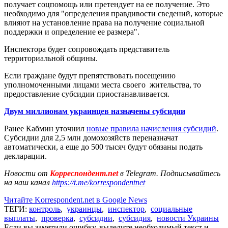
получает соцпомощь или претендует на ее получение. Это
необходимо для "определения правдивости сведений, которые
влияют на установление права на получение социальной
поддержки и определение ее размера".
Инспектора будет сопровождать представитель
территориальной общины.
Если граждане будут препятствовать посещению
уполномоченными лицами места своего жительства, то
предоставление субсидии приостанавливается.
Двум миллионам украинцев назначены субсидии
Ранее Кабмин уточнил
новые правила начисления субсидий
.
Субсидии для 2,5 млн домохозяйств переназначат
автоматически, а еще до 500 тысяч будут обязаны подать
декларации.
Новости от
Корреспондент.net
в Telegram. Подписывайтесь
на наш канал
https://t.me/korrespondentnet
Читайте Korrespondent.net в Google News
ТЕГИ:
контроль
,
украинцы
,
инспектор
,
социальные
выплаты
,
проверка
,
субсидии
,
субсидия
,
новости Украины
Если вы заметили ошибку, выделите необходимый текст и