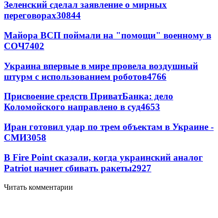
Зеленский сделал заявление о мирных
переговорах
30844
Майора ВСП поймали на "помощи" военному в
СОЧ
7402
Украина впервые в мире провела воздушный
штурм с использованием роботов
4766
Присвоение средств ПриватБанка: дело
Коломойского направлено в суд
4653
Иран готовил удар по трем объектам в Украине -
СМИ
3058
В Fire Point сказали, когда украинский аналог
Patriot начнет сбивать ракеты
2927
Читать комментарии