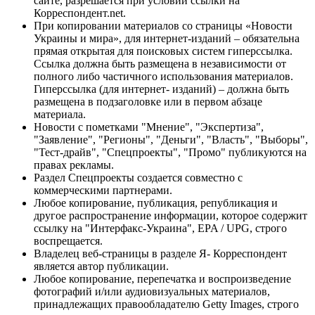
сайте, разрешается при условии ссылки на
Корреспондент.net.
При копировании материалов со страницы «Новости
Украины и мира», для интернет-изданий – обязательна
прямая открытая для поисковых систем гиперссылка.
Ссылка должна быть размещена в независимости от
полного либо частичного использования материалов.
Гиперссылка (для интернет- изданий) – должна быть
размещена в подзаголовке или в первом абзаце
материала.
Новости с пометками "Мнение", "Экспертиза",
"Заявление", "Регионы", "Деньги", "Власть", "Выборы",
"Тест-драйв", "Спецпроекты", "Промо" публикуются на
правах рекламы.
Раздел Спецпроекты создается совместно с
коммерческими партнерами.
Любое копирование, публикация, републикация и
другое распространение информации, которое содержит
ссылку на "Интерфакс-Украина", EPA / UPG, строго
воспрещается.
Владелец веб-страницы в разделе Я- Корреспондент
является автор публикации.
Любое копирование, перепечатка и воспроизведение
фотографий и/или аудиовизуальных материалов,
принадлежащих правообладателю Getty Images, строго