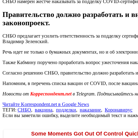
СНБО намерен жестче наказывать за подделку COVID-сертифи
Правительство должно разработать и 
законопроект.
СНБО предлагает усилить ответственность за подделку серти
Владимир Зеленский.
Речь идет не только о бумажных документах, но и об электрон
Также Кабмину поручено проработать вопрос ужесточения нака
Согласно решению СНБО, правительство должно разработать и
Напомним, в перечень списка вакцин от COVID, после вакци
Новости от
Корреспондент.net
в Telegram. Подписывайтесь н
Читайте Korrespondent.net в Google News
ТЕГИ:
СНБО
,
вакцина
,
подделки
,
наказание
,
Коронавирус
Если вы заметили ошибку, выделите необходимый текст и нажми