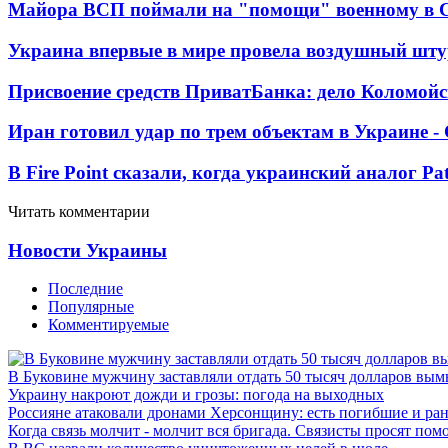
Майора ВСП поймали на "помощи" военному в
Украина впервые в мире провела воздушный шту
Присвоение средств ПриватБанка: дело Коломойс
Иран готовил удар по трем объектам в Украине 
В Fire Point сказали, когда украинский аналог Pa
Читать комментарии
Новости Украины
Последние
Популярные
Комментируемые
В Буковине мужчину заставляли отдать 50 тысяч долларов вы
Украину накроют дожди и грозы: погода на выходных
Россияне атаковали дронами Херсонщину: есть погибшие и ра
Когда связь молчит - молчит вся бригада. Связисты просят по