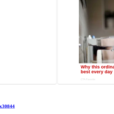
х
30844