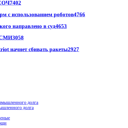
 СОЧ
7402
рм с использованием роботов
4766
кого направлено в суд
4653
- СМИ
3058
triot начнет сбивать ракеты
2927
мышленного долга
неные
мощи