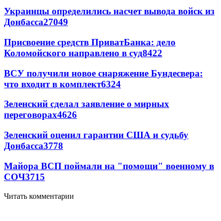
Украинцы определились насчет вывода войск из
Донбасса
27049
Присвоение средств ПриватБанка: дело
Коломойского направлено в суд
8422
ВСУ получили новое снаряжение Бундесвера:
что входит в комплект
6324
Зеленский сделал заявление о мирных
переговорах
4626
Зеленский оценил гарантии США и судьбу
Донбасса
3778
Майора ВСП поймали на "помощи" военному в
СОЧ
3715
Читать комментарии