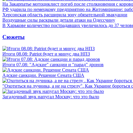
На Закарпатье мотоциклист погиб после столкновения с коров
РФ ударила по немецкому предприятию на Житомирщине: рабо
Херсонская область расширила зону обязательной эвакуации
Воздушные силы раскрыли детали атаки на Одессчину
В Харькове количество пострадавших увеличилось до 37 челов
Сюжеты
Итоги 08.08: Patriot будет и минус два НПЗ
Итоги 07.08: "Адские" санкции и "парад" дронов
Адские санкции. Решение Сената США
"Охотиться на лучника, а не на стрелу". Как Украине бороться 
Загадочный звук напугал Москву: что это было