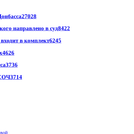
Донбасса
27028
кого направлено в суд
8422
 входит в комплект
6245
х
4626
са
3736
 СОЧ
3714