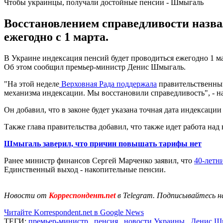
Чтобы украинцы, получали достойные пенсии - Шмыгаль
Восстановлением справедливости назва
ежегодно с 1 марта.
В Украине индексация пенсий будет проводиться ежегодно 1 м
Об этом сообщил премьер-министр Денис Шмыгаль.
"На этой неделе
Верховная Рада поддержала
правительственный
механизма индексации. Мы восстановили справедливость", - на
Он добавил, что в законе будет указана точная дата индексации 
Также глава правительства добавил, что также идет работа н
Шмыгаль заверил, что причин повышать тарифы нет
Ранее министр финансов Сергей Марченко заявил, что
40-летн
Единственный выход - накопительные пенсии.
Новости от
Корреспондент.net
в Telegram. Подписывайтесь н
Читайте Korrespondent.net в Google News
ТЕГИ:
премьер-министр
,
пенсия
,
новости Украины
,
Денис Ш