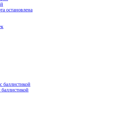
ой
та остановлена
ек
с баллистикой