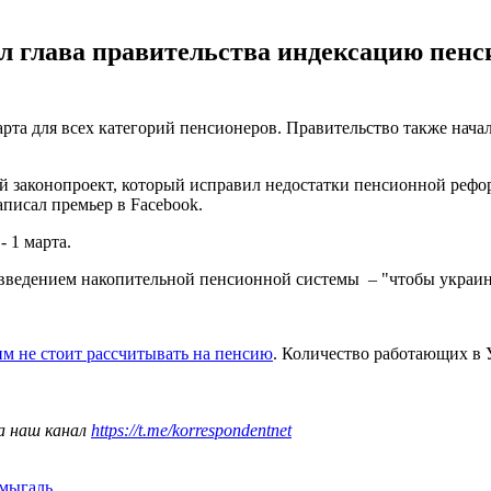
л глава правительства индексацию пенс
арта для всех категорий пенсионеров. Правительство также нач
 законопроект, который исправил недостатки пенсионной рефор
писал премьер в Facebook.
- 1 марта.
ад введением накопительной пенсионной системы – "чтобы укра
им не стоит рассчитывать на пенсию
. Количество работающих в У
а наш канал
https://t.me/korrespondentnet
мыгаль